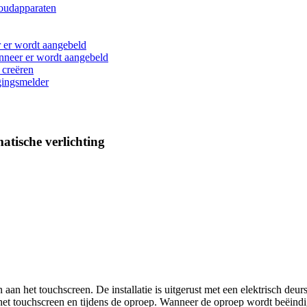
houdapparaten
 er wordt aangebeld
anneer er wordt aangebeld
 creëren
gingsmelder
atische verlichting
n aan het touchscreen. De installatie is uitgerust met een elektrisch de
t touchscreen en tijdens de oproep. Wanneer de oproep wordt beëindigd