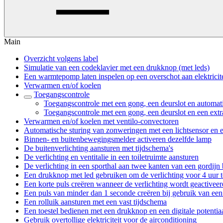
Main
Overzicht volgens label
Simulatie van een codeklavier met een drukknop (met leds)
Een warmtepomp laten inspelen op een overschot aan elektricite
Verwarmen en/of koelen
Toegangscontrole
Toegangscontrole met een gong, een deurslot en automati
Toegangscontrole met een gong, een deurslot en een ext
Verwarmen en/of koelen met ventilo-convectoren
Automatische sturing van zonweringen met een lichtsensor en
Binnen- en buitenbewegingsmelder activeren dezelfde lamp
De buitenverlichting aansturen met tijdschema's
De verlichting en ventitalie in een toiletruimte aansturen
De verlichting in een sporthal aan twee kanten van een gordijn
Een drukknop met led gebruiken om de verlichting voor 4 uur te
Een korte puls creëren wanneer de verlichting wordt geactiveer
Een puls van minder dan 1 seconde creëren bij gebruik van ee
Een rolluik aansturen met een vast tijdschema
Een toestel bedienen met een drukknop en een digitale potentia
Gebruik overtollige elektriciteit voor de airconditioning