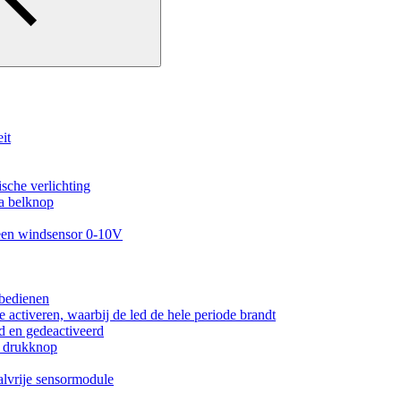
it
sche verlichting
ra belknop
 een windsensor 0-10V
 bedienen
 activeren, waarbij de led de hele periode brandt
d en gedeactiveerd
n drukknop
alvrije sensormodule