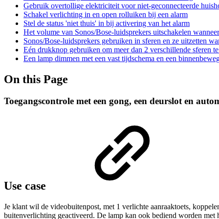
Gebruik overtollige elektriciteit voor niet-geconnecteerde huis
Schakel verlichting in en open rolluiken bij een alarm
Stel de status 'niet thuis' in bij activering van het alarm
Het volume van Sonos/Bose-luidsprekers uitschakelen wanneer
Sonos/Bose-luidsprekers gebruiken in sferen en ze uitzetten w
Eén drukknop gebruiken om meer dan 2 verschillende sferen te
Een lamp dimmen met een vast tijdschema en een binnenbewe
On this Page
Toegangscontrole met een gong, een deurslot en autom
Use case
Je klant wil de videobuitenpost, met 1 verlichte aanraaktoets, koppele
buitenverlichting geactiveerd. De lamp kan ook bediend worden met he