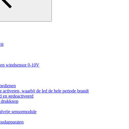
it
 een windsensor 0-10V
 bedienen
 activeren, waarbij de led de hele periode brandt
d en gedeactiveerd
n drukknop
alvrije sensormodule
houdapparaten