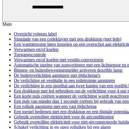
Main
Overzicht volgens label
Simulatie van een codeklavier met een drukknop (met leds)
Een warmtepomp laten inspelen op een overschot aan elektricite
Verwarmen en/of koelen
Toegangscontrole
Verwarmen en/of koelen met ventilo-convectoren
Automatische sturing van zonweringen met een lichtsensor en
Binnen- en buitenbewegingsmelder activeren dezelfde lamp
De buitenverlichting aansturen met tijdschema's
De verlichting en ventitalie in een toiletruimte aansturen
De verlichting in een sporthal aan twee kanten van een gordijn
Een drukknop met led gebruiken om de verlichting voor 4 uur te
Een korte puls creëren wanneer de verlichting wordt geactiveer
Een puls van minder dan 1 seconde creëren bij gebruik van ee
Een rolluik aansturen met een vast tijdschema
Een toestel bedienen met een drukknop en een digitale potentia
Gebruik overtollige elektriciteit voor de airconditioning
Gebruik overtollige elektriciteit voor niet-geconnecteerde huis
Schakel verlichting in en open rolluiken bij een alarm