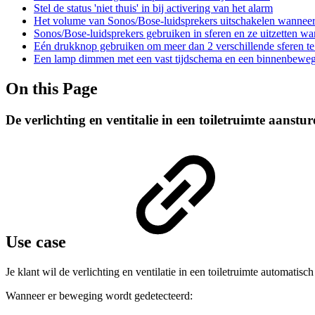
Stel de status 'niet thuis' in bij activering van het alarm
Het volume van Sonos/Bose-luidsprekers uitschakelen wanneer
Sonos/Bose-luidsprekers gebruiken in sferen en ze uitzetten w
Eén drukknop gebruiken om meer dan 2 verschillende sferen te
Een lamp dimmen met een vast tijdschema en een binnenbewe
On this Page
De verlichting en ventitalie in een toiletruimte aanstu
Use case
Je klant wil de verlichting en ventilatie in een toiletruimte automatis
Wanneer er beweging wordt gedetecteerd: