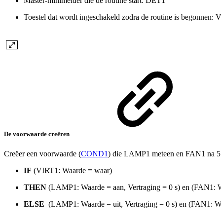
Master-minimelder die de routine start: DET1
Toestel dat wordt ingeschakeld zodra de routine is begonnen:
De voorwaarde creëren
Creëer een voorwaarde (
COND1
) die LAMP1 meteen en FAN1 na 5 min
IF
(VIRT1: Waarde = waar)
THEN
(LAMP1: Waarde = aan, Vertraging = 0 s) en (FAN1: W
ELSE
(LAMP1: Waarde = uit, Vertraging = 0 s) en (FAN1: Waa