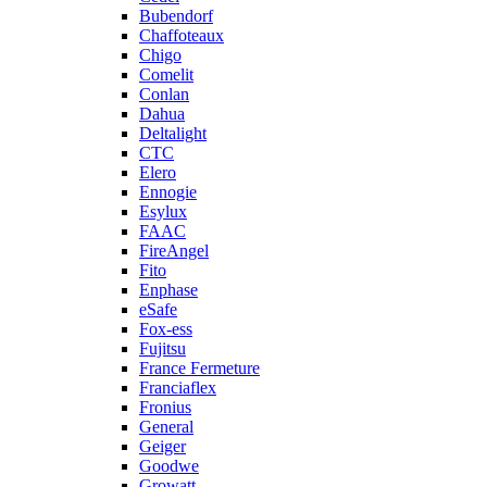
Bubendorf
Chaffoteaux
Chigo
Comelit
Conlan
Dahua
Deltalight
CTC
Elero
Ennogie
Esylux
FAAC
FireAngel
Fito
Enphase
eSafe
Fox-ess
Fujitsu
France Fermeture
Franciaflex
Fronius
General
Geiger
Goodwe
Growatt