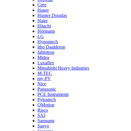
Gree
Hager
Hunter Douglas
Haier
Hitachi
Hörmann
LG
Hypontech
Itho Daalderop
Jablotron
Midea
Luxaflex
Mitsubishi Heavy Industries
M-TEC
my-PV
Nice
Panasonic
PCE Instruments
Pylontech
QMotion
Risco
SAJ
Samsung
Sanyo