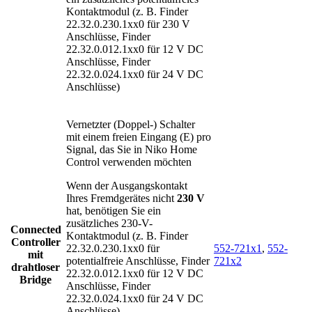
Kontaktmodul (z. B. Finder
22.32.0.230.1xx0 für 230 V
Anschlüsse, Finder
22.32.0.012.1xx0 für 12 V DC
Anschlüsse, Finder
22.32.0.024.1xx0 für 24 V DC
Anschlüsse)
Vernetzter (Doppel-) Schalter
mit einem freien Eingang (E) pro
Signal, das Sie in Niko Home
Control verwenden möchten
Wenn der Ausgangskontakt
Ihres Fremdgerätes nicht
230 V
hat, benötigen Sie ein
zusätzliches 230-V-
Connected
Kontaktmodul (z. B. Finder
Controller
22.32.0.230.1xx0 für
552-721x1
,
552-
mit
potentialfreie Anschlüsse, Finder
721x2
drahtloser
22.32.0.012.1xx0 für 12 V DC
Bridge
Anschlüsse, Finder
22.32.0.024.1xx0 für 24 V DC
Anschlüsse)