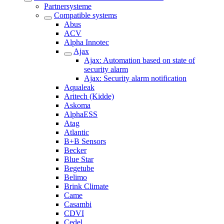
Partnersysteme
Compatible systems
Abus
ACV
Alpha Innotec
Ajax
Ajax: Automation based on state of
security alarm
Ajax: Security alarm notification
Aqualeak
Aritech (Kidde)
Askoma
AlphaESS
Atag
Atlantic
B+B Sensors
Becker
Blue Star
Begetube
Belimo
Brink Climate
Came
Casambi
CDVI
Cedel