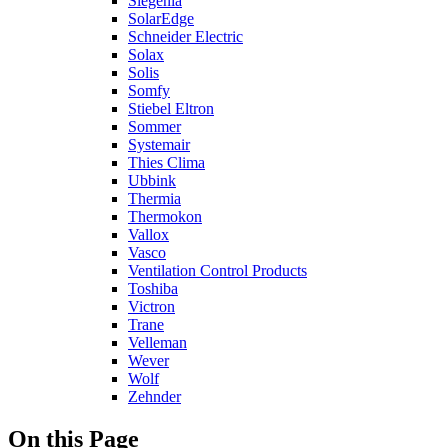
Siegenia
SolarEdge
Schneider Electric
Solax
Solis
Somfy
Stiebel Eltron
Sommer
Systemair
Thies Clima
Ubbink
Thermia
Thermokon
Vallox
Vasco
Ventilation Control Products
Toshiba
Victron
Trane
Velleman
Wever
Wolf
Zehnder
On this Page