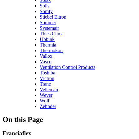
Solax
Solis
Somfy
Stiebel Eltron
Sommer
Systemair
Thies Clima
Ubbink
Thermia
Thermokon
Vallox
Vasco
Ventilation Control Products
Toshiba
Victron
Trane
Velleman
Wever
Wolf
Zehnder
On this Page
Franciaflex