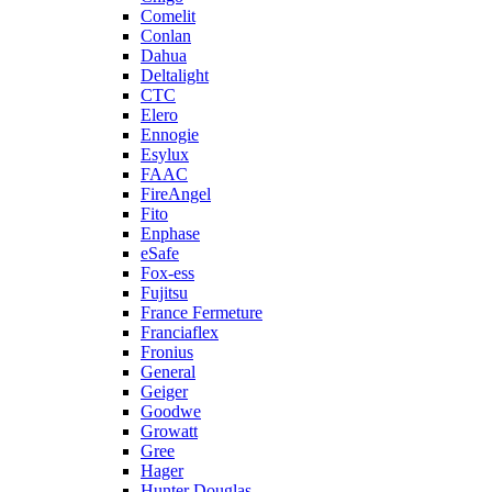
Comelit
Conlan
Dahua
Deltalight
CTC
Elero
Ennogie
Esylux
FAAC
FireAngel
Fito
Enphase
eSafe
Fox-ess
Fujitsu
France Fermeture
Franciaflex
Fronius
General
Geiger
Goodwe
Growatt
Gree
Hager
Hunter Douglas