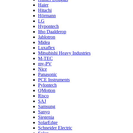
Haier
Hitachi
Hörmann
LG
Hypontech
Itho Daalderop
Jablotron
Midea
Luxaflex
Mitsubishi Heavy Industries
M-TEC
my-PV
Nice
Panasonic
PCE Instruments
Pylontech
QMotion
Risco
SAJ
Samsung
Sanyo
Siegenia
SolarEdge
Schneider Electric