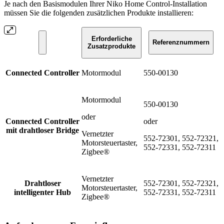
Je nach den Basismodulen Ihrer Niko Home Control-Installation
müssen Sie die folgenden zusätzlichen Produkte installieren:
Erforderliche
Referenznummern
Zusatzprodukte
Connected Controller
Motormodul
550-00130
Motormodul
550-00130
oder
Connected Controller
oder
mit drahtloser Bridge
Vernetzter
552-72301, 552-72321,
Motorsteuertaster,
552-72331, 552-72311
Zigbee®
Vernetzter
Drahtloser
552-72301, 552-72321,
Motorsteuertaster,
intelligenter Hub
552-72331, 552-72311
Zigbee®