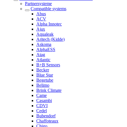
Partnersysteme
Compatible systems
Abus
ACV
Alpha Innotec
Ajax
Aqualeak
Aritech (Kidde)
Askoma
AlphaESS
Atag
Atlantic
B+B Sensors
Becker
Blue Star
Begetube
Belimo
Brink Climate
Came
Casambi
CDVI
Cedel
Bubendorf
Chaffoteaux
Chigo