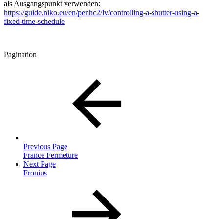
als Ausgangspunkt verwenden:
https://guide.niko.eu/en/penhc2/lv/controlling-a-shutter-using-a-
fixed-time-schedule
Pagination
Previous Page
France Fermeture
Next Page
Fronius