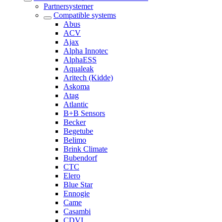
Partnersystemer
Compatible systems
Abus
ACV
Ajax
Alpha Innotec
AlphaESS
Aqualeak
Aritech (Kidde)
Askoma
Atag
Atlantic
B+B Sensors
Becker
Begetube
Belimo
Brink Climate
Bubendorf
CTC
Elero
Blue Star
Ennogie
Came
Casambi
CDVI