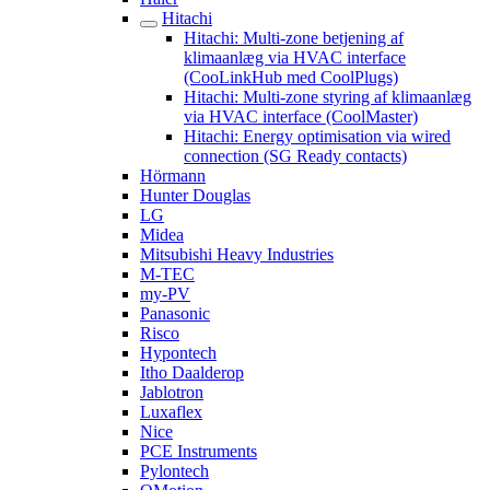
Hitachi
Hitachi: Multi-zone betjening af
klimaanlæg via HVAC interface
(CooLinkHub med CoolPlugs)
Hitachi: Multi-zone styring af klimaanlæg
via HVAC interface (CoolMaster)
Hitachi: Energy optimisation via wired
connection (SG Ready contacts)
Hörmann
Hunter Douglas
LG
Midea
Mitsubishi Heavy Industries
M-TEC
my-PV
Panasonic
Risco
Hypontech
Itho Daalderop
Jablotron
Luxaflex
Nice
PCE Instruments
Pylontech