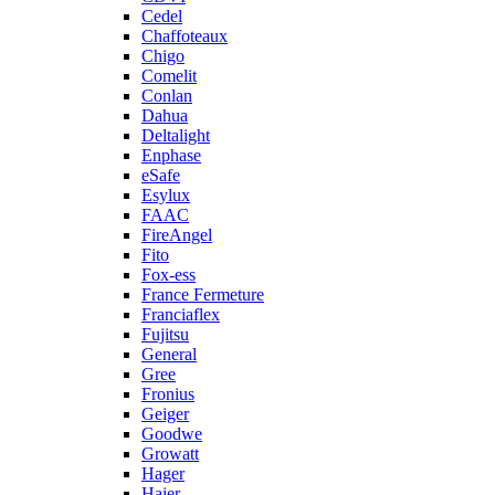
Cedel
Chaffoteaux
Chigo
Comelit
Conlan
Dahua
Deltalight
Enphase
eSafe
Esylux
FAAC
FireAngel
Fito
Fox-ess
France Fermeture
Franciaflex
Fujitsu
General
Gree
Fronius
Geiger
Goodwe
Growatt
Hager
Haier