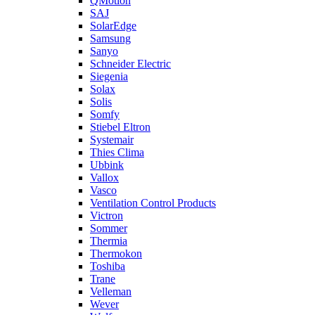
QMotion
SAJ
SolarEdge
Samsung
Sanyo
Schneider Electric
Siegenia
Solax
Solis
Somfy
Stiebel Eltron
Systemair
Thies Clima
Ubbink
Vallox
Vasco
Ventilation Control Products
Victron
Sommer
Thermia
Thermokon
Toshiba
Trane
Velleman
Wever