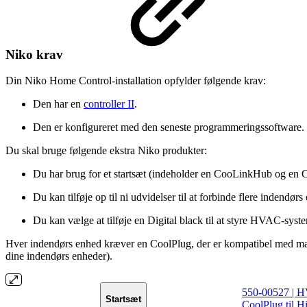
Niko krav
Din Niko Home Control-installation opfylder følgende krav:
Den har en
controller II
.
Den er konfigureret med den seneste programmeringssoftware.
Du skal bruge følgende ekstra Niko produkter:
Du har brug for et startsæt (indeholder en CooLinkHub og en 
Du kan tilføje op til ni udvidelser til at forbinde flere indendørs
Du kan vælge at tilføje en Digital black til at styre HVAC-syst
Hver indendørs enhed kræver en CoolPlug, der er kompatibel med mær
dine indendørs enheder).
550-00527 | HV
Startsæt
CoolPlug til 