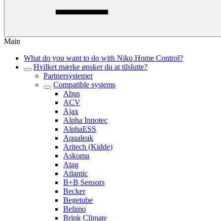
Main
What do you want to do with Niko Home Control?
Hvilket mærke ønsker du at tilslutte?
Partnersystemer
Compatible systems
Abus
ACV
Ajax
Alpha Innotec
AlphaESS
Aqualeak
Aritech (Kidde)
Askoma
Atag
Atlantic
B+B Sensors
Becker
Begetube
Belimo
Brink Climate