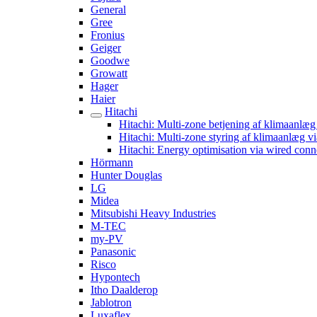
General
Gree
Fronius
Geiger
Goodwe
Growatt
Hager
Haier
Hitachi
Hitachi: Multi-zone betjening af klimaan
Hitachi: Multi-zone styring af klimaanlæg 
Hitachi: Energy optimisation via wired con
Hörmann
Hunter Douglas
LG
Midea
Mitsubishi Heavy Industries
M-TEC
my-PV
Panasonic
Risco
Hypontech
Itho Daalderop
Jablotron
Luxaflex