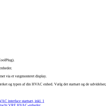
CoolPlug).
 enheder.
emet via et vægmonteret display.
ket og typen af din HVAC enhed. Vælg det startsæt og de udvidelser, 
AC interface startsæt, inkl. 1
Hitachi VRF HVAC-enheder