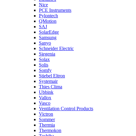
Nice
PCE Instruments
Pylontech
QMotion
SAJ
SolarEdge
Samsung
Sanyo
Schneider Electric
Siegenia
Solax
Solis
Somfy
Stiebel Eltron
Systemair
Thies Clima
Ubbink
Vallox
Vasco
Ventilation Control Products
Victron
Sommer
Thermia
Thermokon
Toshiba