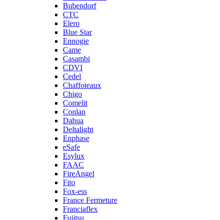
Bubendorf
CTC
Elero
Blue Star
Ennogie
Came
Casambi
CDVI
Cedel
Chaffoteaux
Chigo
Comelit
Conlan
Dahua
Deltalight
Enphase
eSafe
Esylux
FAAC
FireAngel
Fito
Fox-ess
France Fermeture
Franciaflex
Fujitsu