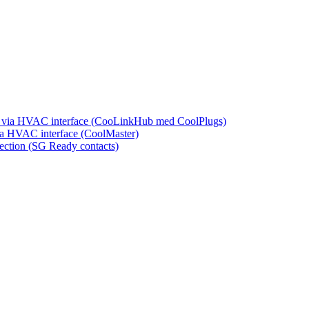
læg via HVAC interface (CooLinkHub med CoolPlugs)
via HVAC interface (CoolMaster)
nection (SG Ready contacts)