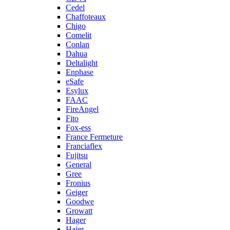
Cedel
Chaffoteaux
Chigo
Comelit
Conlan
Dahua
Deltalight
Enphase
eSafe
Esylux
FAAC
FireAngel
Fito
Fox-ess
France Fermeture
Franciaflex
Fujitsu
General
Gree
Fronius
Geiger
Goodwe
Growatt
Hager
Haier