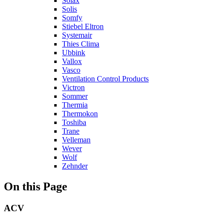
Solax
Solis
Somfy
Stiebel Eltron
Systemair
Thies Clima
Ubbink
Vallox
Vasco
Ventilation Control Products
Victron
Sommer
Thermia
Thermokon
Toshiba
Trane
Velleman
Wever
Wolf
Zehnder
On this Page
ACV