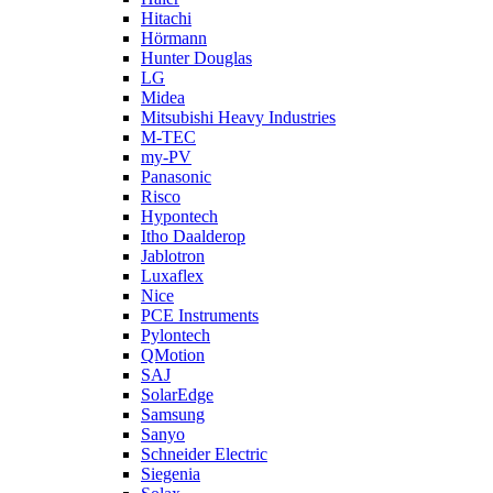
Hitachi
Hörmann
Hunter Douglas
LG
Midea
Mitsubishi Heavy Industries
M-TEC
my-PV
Panasonic
Risco
Hypontech
Itho Daalderop
Jablotron
Luxaflex
Nice
PCE Instruments
Pylontech
QMotion
SAJ
SolarEdge
Samsung
Sanyo
Schneider Electric
Siegenia