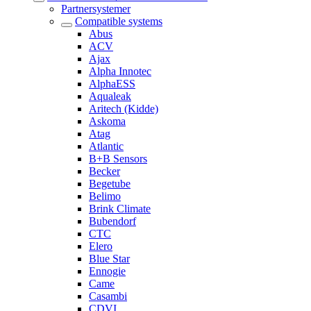
Partnersystemer
Compatible systems
Abus
ACV
Ajax
Alpha Innotec
AlphaESS
Aqualeak
Aritech (Kidde)
Askoma
Atag
Atlantic
B+B Sensors
Becker
Begetube
Belimo
Brink Climate
Bubendorf
CTC
Elero
Blue Star
Ennogie
Came
Casambi
CDVI