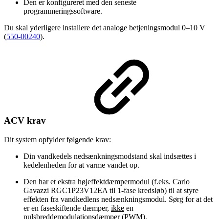
Den er konfigureret med den seneste
programmeringssoftware.
Du skal yderligere installere det analoge betjeningsmodul 0–10 V
(
550-00240
).
ACV krav
Dit system opfylder følgende krav:
Din vandkedels nedsænkningsmodstand skal indsættes i
kedelenheden for at varme vandet op.
Den har et ekstra højeffektdæmpermodul (f.eks. Carlo
Gavazzi RGC1P23V12EA til 1-fase kredsløb) til at styre
effekten fra vandkedlens nedsænkningsmodul. Sørg for at det
er en faseskiftende dæmper,
ikke
en
pulsbreddemodulationsdæmper (PWM).