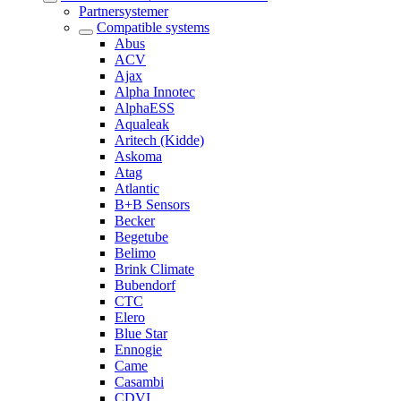
Partnersystemer
Compatible systems
Abus
ACV
Ajax
Alpha Innotec
AlphaESS
Aqualeak
Aritech (Kidde)
Askoma
Atag
Atlantic
B+B Sensors
Becker
Begetube
Belimo
Brink Climate
Bubendorf
CTC
Elero
Blue Star
Ennogie
Came
Casambi
CDVI