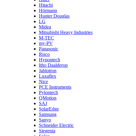
Hitachi
Hörmann
Hunter Douglas
LG
Midea
Mitsubishi Heavy Industries
M-TEC
my-PV
Panasonic
Risco
Hypontech
Itho Daalderop
Jablotron
Luxaflex
Nice
PCE Instruments
Pylontech
QMotion
SAJ
SolarEdge
Samsung
Sanyo
Schneider Electric
Siegenia