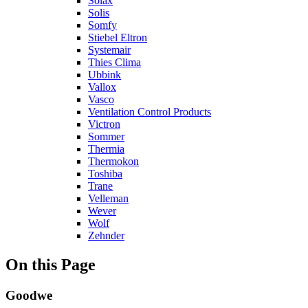
Solax
Solis
Somfy
Stiebel Eltron
Systemair
Thies Clima
Ubbink
Vallox
Vasco
Ventilation Control Products
Victron
Sommer
Thermia
Thermokon
Toshiba
Trane
Velleman
Wever
Wolf
Zehnder
On this Page
Goodwe