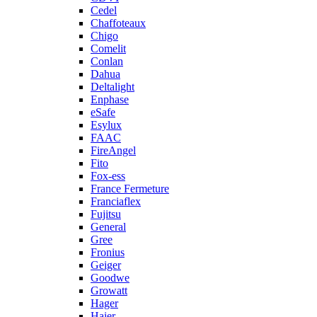
Cedel
Chaffoteaux
Chigo
Comelit
Conlan
Dahua
Deltalight
Enphase
eSafe
Esylux
FAAC
FireAngel
Fito
Fox-ess
France Fermeture
Franciaflex
Fujitsu
General
Gree
Fronius
Geiger
Goodwe
Growatt
Hager
Haier