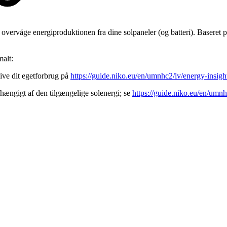
overvåge energiproduktionen fra dine solpaneler (og batteri). Baseret p
malt:
ive dit egetforbrug på
https://guide.niko.eu/en/umnhc2/lv/energy-insigh
hængigt af den tilgængelige solenergi; se
https://guide.niko.eu/en/umn