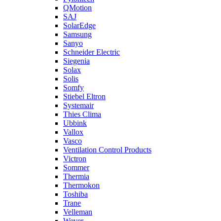
QMotion
SAJ
SolarEdge
Samsung
Sanyo
Schneider Electric
Siegenia
Solax
Solis
Somfy
Stiebel Eltron
Systemair
Thies Clima
Ubbink
Vallox
Vasco
Ventilation Control Products
Victron
Sommer
Thermia
Thermokon
Toshiba
Trane
Velleman
Wever