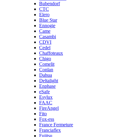
Bubendorf
CTC
Elero
Blue Star
Ennogie
Came
Casambi
CDVI
Cedel
Chaffoteaux
Chigo
Comelit
Conlan
Dahua
Deltalight
Enphase
eSafe
Esylux
FAAC
FireAngel
Fito
Fox-ess
France Fermeture
Franciaflex
Fujitsu