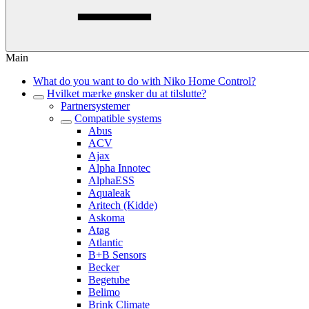
Main
What do you want to do with Niko Home Control?
Hvilket mærke ønsker du at tilslutte?
Partnersystemer
Compatible systems
Abus
ACV
Ajax
Alpha Innotec
AlphaESS
Aqualeak
Aritech (Kidde)
Askoma
Atag
Atlantic
B+B Sensors
Becker
Begetube
Belimo
Brink Climate