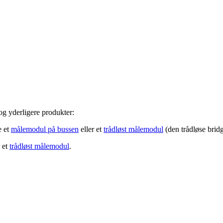
 og yderligere produkter:
e et
målemodul på bussen
eller et
trådløst målemodul
(den trådløse bridg
e et
trådløst målemodul
.