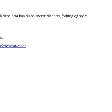
å disse data kan du balancere dit energiforbrug og spare
ts
.
hc2/lv/solar-mode
.