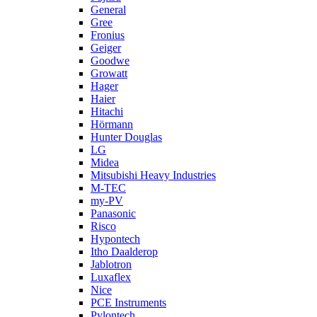
General
Gree
Fronius
Geiger
Goodwe
Growatt
Hager
Haier
Hitachi
Hörmann
Hunter Douglas
LG
Midea
Mitsubishi Heavy Industries
M-TEC
my-PV
Panasonic
Risco
Hypontech
Itho Daalderop
Jablotron
Luxaflex
Nice
PCE Instruments
Pylontech