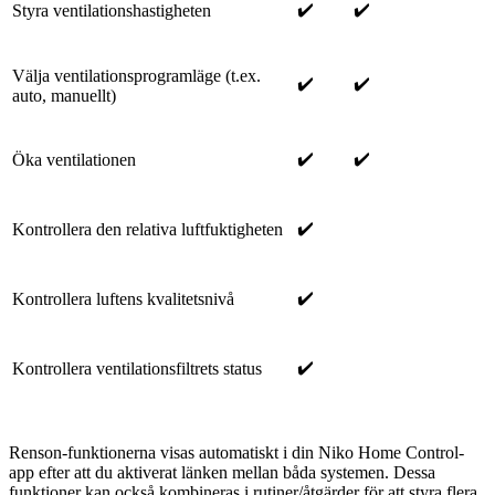
✔️
✔️
Styra ventilationshastigheten
Välja ventilationsprogramläge (t.ex.
✔️
✔️
auto, manuellt)
✔️
✔️
Öka ventilationen
✔️
Kontrollera den relativa luftfuktigheten
✔️
Kontrollera luftens kvalitetsnivå
✔️
Kontrollera ventilationsfiltrets status
Renson-funktionerna visas automatiskt i din Niko Home Control-
app efter att du aktiverat länken mellan båda systemen. Dessa
funktioner kan också kombineras i rutiner/åtgärder för att styra flera