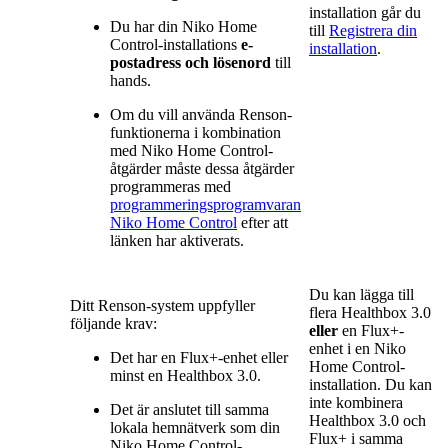
installation går du
Du har din Niko Home
till
Registrera din
Control-installations
e-
installation
.
postadress och lösenord
till
hands.
Om du vill använda Renson-
funktionerna i kombination
med Niko Home Control-
åtgärder måste dessa åtgärder
programmeras med
programmeringsprogramvaran
Niko Home Control
efter att
länken har aktiverats.
Du kan lägga till
Ditt Renson-system uppfyller
flera Healthbox 3.0
följande krav:
eller
en Flux+-
enhet i en Niko
Det har en Flux+-enhet eller
Home Control-
minst en Healthbox 3.0.
installation. Du kan
inte kombinera
Det är anslutet till samma
Healthbox 3.0 och
lokala hemnätverk som din
Flux+ i samma
Niko Home Control-