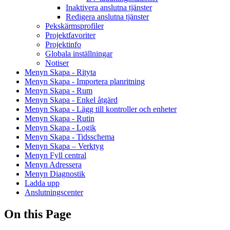
Inaktivera anslutna tjänster
Redigera anslutna tjänster
Pekskärmsprofiler
Projektfavoriter
Projektinfo
Globala inställningar
Notiser
Menyn Skapa - Rityta
Menyn Skapa - Importera planritning
Menyn Skapa - Rum
Menyn Skapa - Enkel åtgärd
Menyn Skapa - Lägg till kontroller och enheter
Menyn Skapa - Rutin
Menyn Skapa - Logik
Menyn Skapa - Tidsschema
Menyn Skapa – Verktyg
Menyn Fyll central
Menyn Adressera
Menyn Diagnostik
Ladda upp
Anslutningscenter
On this Page