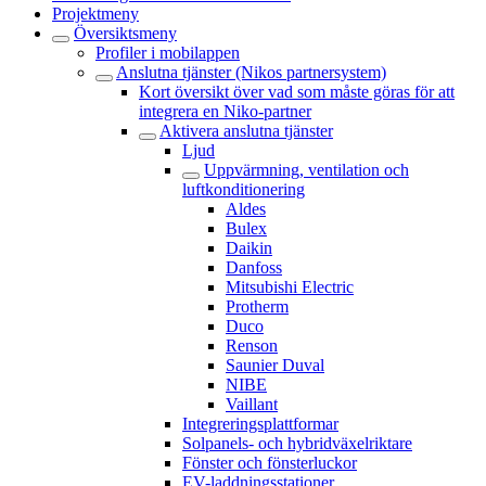
Projektmeny
Översiktsmeny
Profiler i mobilappen
Anslutna tjänster (Nikos partnersystem)
Kort översikt över vad som måste göras för att
integrera en Niko-partner
Aktivera anslutna tjänster
Ljud
Uppvärmning, ventilation och
luftkonditionering
Aldes
Bulex
Daikin
Danfoss
Mitsubishi Electric
Protherm
Duco
Renson
Saunier Duval
NIBE
Vaillant
Integreringsplattformar
Solpanels- och hybridväxelriktare
Fönster och fönsterluckor
EV-laddningsstationer