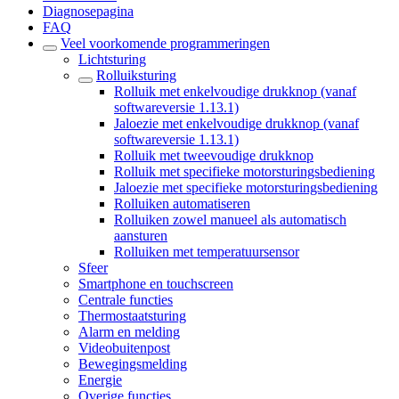
Diagnosepagina
FAQ
Veel voorkomende programmeringen
Lichtsturing
Rolluiksturing
Rolluik met enkelvoudige drukknop (vanaf
softwareversie 1.13.1)
Jaloezie met enkelvoudige drukknop (vanaf
softwareversie 1.13.1)
Rolluik met tweevoudige drukknop
Rolluik met specifieke motorsturingsbediening
Jaloezie met specifieke motorsturingsbediening
Rolluiken automatiseren
Rolluiken zowel manueel als automatisch
aansturen
Rolluiken met temperatuursensor
Sfeer
Smartphone en touchscreen
Centrale functies
Thermostaatsturing
Alarm en melding
Videobuitenpost
Bewegingsmelding
Energie
Overige functies