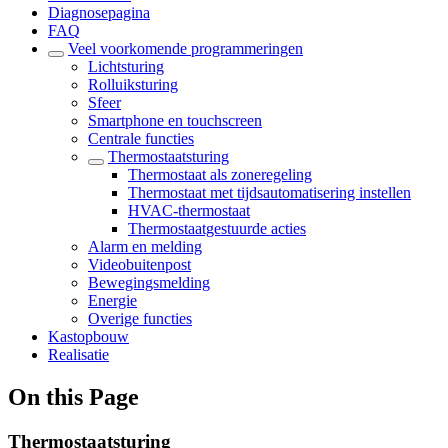
Diagnosepagina
FAQ
Veel voorkomende programmeringen
Lichtsturing
Rolluiksturing
Sfeer
Smartphone en touchscreen
Centrale functies
Thermostaatsturing
Thermostaat als zoneregeling
Thermostaat met tijdsautomatisering instellen
HVAC-thermostaat
Thermostaatgestuurde acties
Alarm en melding
Videobuitenpost
Bewegingsmelding
Energie
Overige functies
Kastopbouw
Realisatie
On this Page
Thermostaatsturing