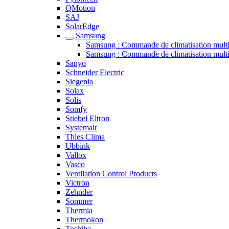
QMotion
SAJ
SolarEdge
Samsung
Samsung : Commande de climatisation mult
Samsung : Commande de climatisation mult
Sanyo
Schneider Electric
Siegenia
Solax
Solis
Somfy
Stiebel Eltron
Systemair
Thies Clima
Ubbink
Vallox
Vasco
Ventilation Control Products
Victron
Zehnder
Sommer
Thermia
Thermokon
Toshiba