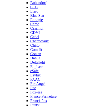
Bubendorf
CTC
Elero
Blue Star
Ennogie
Came
Casambi
CDVI
Cedel
Chaffoteaux
Chigo
Comelit
Conlan
Dahua
Deltalight
Enphase
eSafe
Esylux
FAAC
FireAngel
Fito
Fox-ess
France Fermeture
Franciaflex
Fujitsu