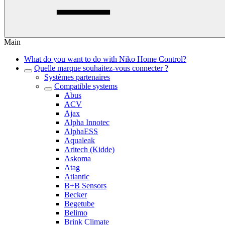
Main
What do you want to do with Niko Home Control?
Quelle marque souhaitez-vous connecter ?
Systèmes partenaires
Compatible systems
Abus
ACV
Ajax
Alpha Innotec
AlphaESS
Aqualeak
Aritech (Kidde)
Askoma
Atag
Atlantic
B+B Sensors
Becker
Begetube
Belimo
Brink Climate