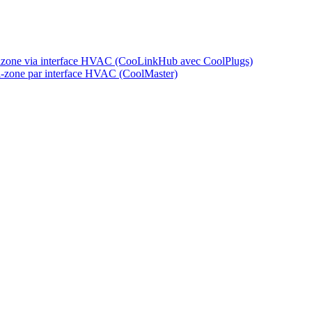
izone via interface HVAC (CooLinkHub avec CoolPlugs)
i-zone par interface HVAC (CoolMaster)