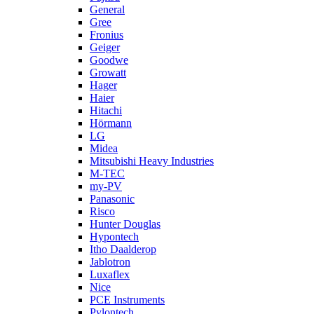
General
Gree
Fronius
Geiger
Goodwe
Growatt
Hager
Haier
Hitachi
Hörmann
LG
Midea
Mitsubishi Heavy Industries
M-TEC
my-PV
Panasonic
Risco
Hunter Douglas
Hypontech
Itho Daalderop
Jablotron
Luxaflex
Nice
PCE Instruments
Pylontech