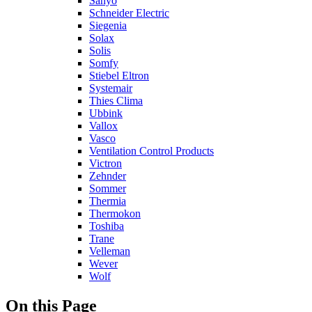
Sanyo
Schneider Electric
Siegenia
Solax
Solis
Somfy
Stiebel Eltron
Systemair
Thies Clima
Ubbink
Vallox
Vasco
Ventilation Control Products
Victron
Zehnder
Sommer
Thermia
Thermokon
Toshiba
Trane
Velleman
Wever
Wolf
On this Page