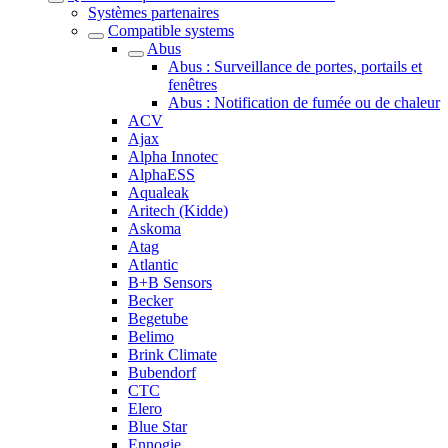
Systèmes partenaires
Compatible systems
Abus
Abus : Surveillance de portes, portails et
fenêtres
Abus : Notification de fumée ou de chaleur
ACV
Ajax
Alpha Innotec
AlphaESS
Aqualeak
Aritech (Kidde)
Askoma
Atag
Atlantic
B+B Sensors
Becker
Begetube
Belimo
Brink Climate
Bubendorf
CTC
Elero
Blue Star
Ennogie