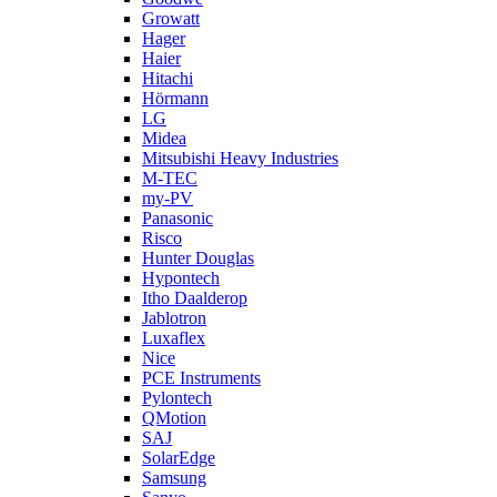
Growatt
Hager
Haier
Hitachi
Hörmann
LG
Midea
Mitsubishi Heavy Industries
M-TEC
my-PV
Panasonic
Risco
Hunter Douglas
Hypontech
Itho Daalderop
Jablotron
Luxaflex
Nice
PCE Instruments
Pylontech
QMotion
SAJ
SolarEdge
Samsung