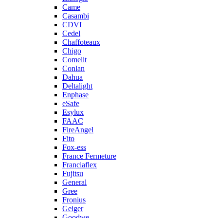
Came
Casambi
CDVI
Cedel
Chaffoteaux
Chigo
Comelit
Conlan
Dahua
Deltalight
Enphase
eSafe
Esylux
FAAC
FireAngel
Fito
Fox-ess
France Fermeture
Franciaflex
Fujitsu
General
Gree
Fronius
Geiger
Goodwe