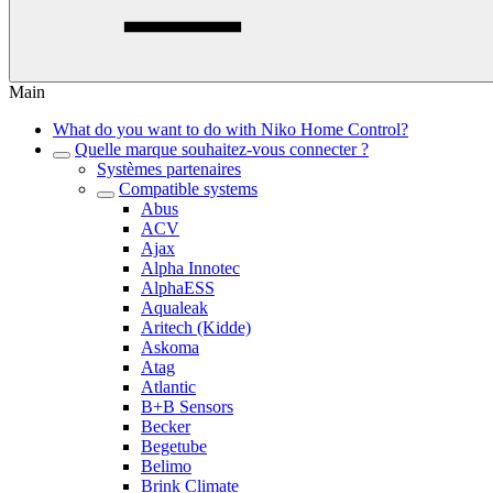
Main
What do you want to do with Niko Home Control?
Quelle marque souhaitez-vous connecter ?
Systèmes partenaires
Compatible systems
Abus
ACV
Ajax
Alpha Innotec
AlphaESS
Aqualeak
Aritech (Kidde)
Askoma
Atag
Atlantic
B+B Sensors
Becker
Begetube
Belimo
Brink Climate