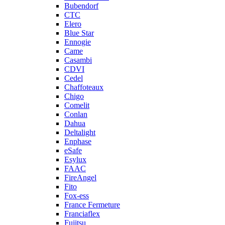
Bubendorf
CTC
Elero
Blue Star
Ennogie
Came
Casambi
CDVI
Cedel
Chaffoteaux
Chigo
Comelit
Conlan
Dahua
Deltalight
Enphase
eSafe
Esylux
FAAC
FireAngel
Fito
Fox-ess
France Fermeture
Franciaflex
Fujitsu