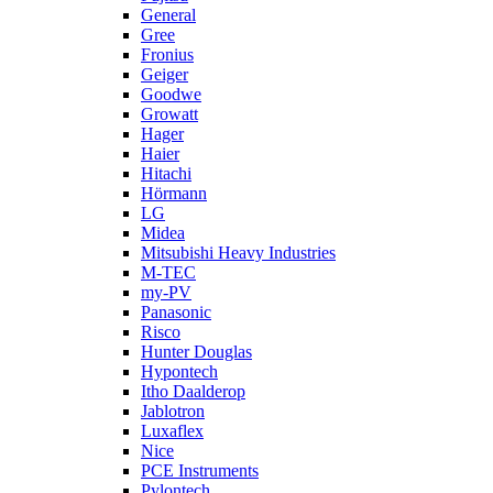
General
Gree
Fronius
Geiger
Goodwe
Growatt
Hager
Haier
Hitachi
Hörmann
LG
Midea
Mitsubishi Heavy Industries
M-TEC
my-PV
Panasonic
Risco
Hunter Douglas
Hypontech
Itho Daalderop
Jablotron
Luxaflex
Nice
PCE Instruments
Pylontech