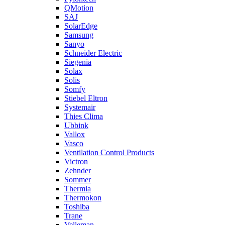
QMotion
SAJ
SolarEdge
Samsung
Sanyo
Schneider Electric
Siegenia
Solax
Solis
Somfy
Stiebel Eltron
Systemair
Thies Clima
Ubbink
Vallox
Vasco
Ventilation Control Products
Victron
Zehnder
Sommer
Thermia
Thermokon
Toshiba
Trane
Velleman