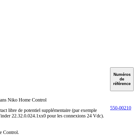
Numéros
de
référence
r dans Niko Home Control
550-00210
act libre de potentiel supplémentaire (par exemple
Finder 22.32.0.024.1xx0 pour les connexions 24 Vdc).
e Control.