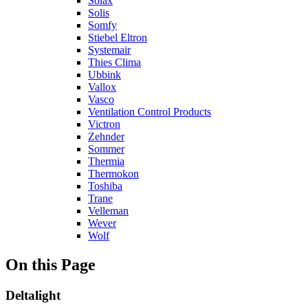
Solax
Solis
Somfy
Stiebel Eltron
Systemair
Thies Clima
Ubbink
Vallox
Vasco
Ventilation Control Products
Victron
Zehnder
Sommer
Thermia
Thermokon
Toshiba
Trane
Velleman
Wever
Wolf
On this Page
Deltalight