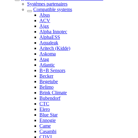
Systèmes partenaires
Compatible systems
Abus
ACV
Ajax
Alpha Innotec
AlphaESS
Aqualeak
Aritech (Kidde)
Askoma
Atag
Atlantic
B+B Sensors
Becker
Begetube
Belimo
Brink Climate
Bubendorf
CTC
Elero
Blue Star
Ennogie
Came
Casambi
CDVI