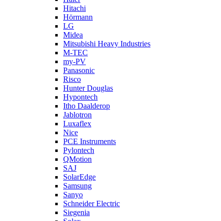
Hitachi
Hörmann
LG
Midea
Mitsubishi Heavy Industries
M-TEC
my-PV
Panasonic
Risco
Hunter Douglas
Hypontech
Itho Daalderop
Jablotron
Luxaflex
Nice
PCE Instruments
Pylontech
QMotion
SAJ
SolarEdge
Samsung
Sanyo
Schneider Electric
Siegenia