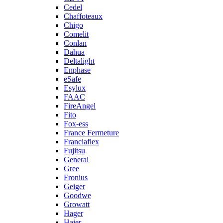
Cedel
Chaffoteaux
Chigo
Comelit
Conlan
Dahua
Deltalight
Enphase
eSafe
Esylux
FAAC
FireAngel
Fito
Fox-ess
France Fermeture
Franciaflex
Fujitsu
General
Gree
Fronius
Geiger
Goodwe
Growatt
Hager
Haier