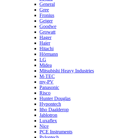
General
Gree
Fronius
Geiger
Goodwe
Growatt
Hager
Haier
Hitachi
Hörmann
LG
Midea
Mitsubishi Heavy Industries
M-TEC
my-PV
Panasonic
Risco
Hunter Douglas
Hypontech
Itho Daalderop
Jablotron
Luxaflex
Nice
PCE Instruments
Pylontech