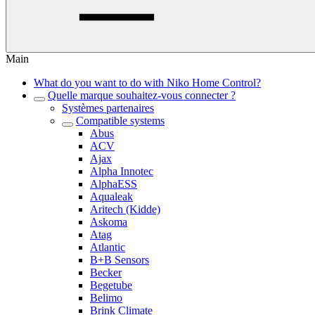
Main
What do you want to do with Niko Home Control?
Quelle marque souhaitez-vous connecter ?
Systèmes partenaires
Compatible systems
Abus
ACV
Ajax
Alpha Innotec
AlphaESS
Aqualeak
Aritech (Kidde)
Askoma
Atag
Atlantic
B+B Sensors
Becker
Begetube
Belimo
Brink Climate