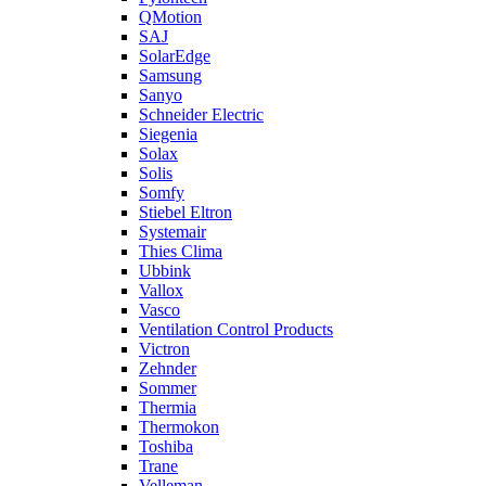
QMotion
SAJ
SolarEdge
Samsung
Sanyo
Schneider Electric
Siegenia
Solax
Solis
Somfy
Stiebel Eltron
Systemair
Thies Clima
Ubbink
Vallox
Vasco
Ventilation Control Products
Victron
Zehnder
Sommer
Thermia
Thermokon
Toshiba
Trane
Velleman