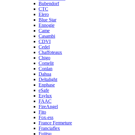
Bubendorf
CTC
Elero
Blue Star
Ennogie
Came
Casambi
CDVI
Cedel
Chaffoteaux
Chigo
Comelit
Conlan
Dahua
Deltalight
Enphase
eSafe
Esylux
FAAC
FireAngel
Fito
Fox-ess
France Fermeture
Franciaflex
Fujitsu