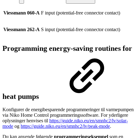
Viessmann
060-A
F input (potential-free connector contact)
Viessmann 262-A
S input (potential-free connector contact)
Programming energy-saving routines for
heat pumps
Konfigurer de energibesparende programmeringer til varmepumpen
via Niko Home Control programmeringssoftware. For yderligere
oplysninger henvises til
https://guide.niko.eu/en/smnhc2/lv/solar-
mode
og
https://guide.niko.eu/en/smnhc2/lv/peak-mode
.
Du kan anvende følgende
programmeringseksempel
som en