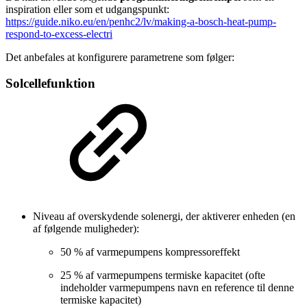
inspiration eller som et udgangspunkt:
https://guide.niko.eu/en/penhc2/lv/making-a-bosch-heat-pump-
respond-to-excess-electri
Det anbefales at konfigurere parametrene som følger:
Solcellefunktion
Niveau af overskydende solenergi, der aktiverer enheden (en
af følgende muligheder):
50 % af varmepumpens kompressoreffekt
25 % af varmepumpens termiske kapacitet (ofte
indeholder varmepumpens navn en reference til denne
termiske kapacitet)