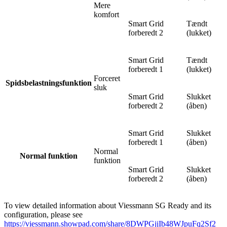
Mere
komfort
Smart Grid
Tændt
forberedt 2
(lukket)
Smart Grid
Tændt
forberedt 1
(lukket)
Forceret
Spidsbelastningsfunktion
sluk
Smart Grid
Slukket
forberedt 2
(åben)
Smart Grid
Slukket
forberedt 1
(åben)
Normal
Normal funktion
funktion
Smart Grid
Slukket
forberedt 2
(åben)
To view detailed information about Viessmann SG Ready and its
configuration, please see
https://viessmann.showpad.com/share/8DWPGjjIb48WJpuFq2Sf2