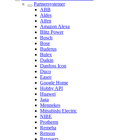
Partnersystemer
ABB
Aldes
Alfen
Amazon Alexa
Blitz Power
Bosch
Bose
Buderus
Bulex
Daikin
Danfoss Icon
Duco
Easee
Google Home
Hobby API
Huawei
Jaga
Mennekes
Mitsubishi Electric
NIBE
Protherm
Remeha
Renson
Reynaers