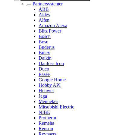
Partnersystemer
ABB
Aldes
Alfen
Amazon Alexa
Blitz Power
Bosch
Bose
Buderus
Bulex
Daikin
Danfoss Icon
Duco
Easee
Google Home
Hobby API
Huawei
Jaga
Mennekes
Mitsubishi Electric
NIBE
Protherm
Remeha
Renson
Reynaers