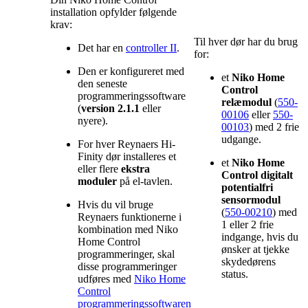
installation opfylder følgende
krav:
Til hver dør har du brug
Det har en
controller II
.
for:
Den er konfigureret med
et
Niko Home
den seneste
Control
programmeringssoftware
relæmodul
(
550-
(
version 2.1.1
eller
00106
eller
550-
nyere).
00103
) med 2 frie
udgange.
For hver
Reynaers Hi-
Finity dør installeres et
et
Niko Home
eller flere
ekstra
Control digitalt
moduler
på el-tavlen.
potentialfri
sensormodul
Hvis du vil bruge
(
550-00210
) med
Reynaers funktionerne i
1 eller 2 frie
kombination med Niko
indgange, hvis du
Home Control
ønsker at tjekke
programmeringer, skal
skydedørens
disse programmeringer
status.
udføres med
Niko Home
Control
programmeringssoftwaren