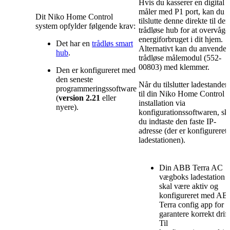
Hvis du kasserer en digital
måler med P1 port, kan du
Dit Niko Home Control
tilslutte denne direkte til den
system opfylder følgende krav:
trådløse hub for at overvåge
energiforbruget i dit hjem.
Det har en
trådløs smart
Alternativt kan du anvende 
hub
.
trådløse målemodul (552-
00803) med klemmer.
Den er konfigureret med
den seneste
Når du tilslutter ladestander
programmeringssoftware
til din Niko Home Control
(
version 2.21
eller
installation via
nyere).
konfigurationssoftwaren, sk
du indtaste den faste IP-
adresse (der er konfigureret 
ladestationen).
Din ABB Terra AC
vægboks ladestation
skal være aktiv og
konfigureret med AB
Terra config app for a
garantere korrekt drift
Til