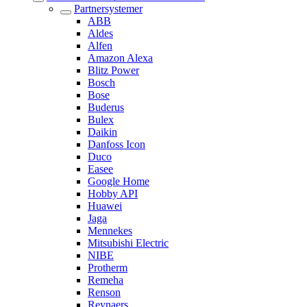
Partnersystemer
ABB
Aldes
Alfen
Amazon Alexa
Blitz Power
Bosch
Bose
Buderus
Bulex
Daikin
Danfoss Icon
Duco
Easee
Google Home
Hobby API
Huawei
Jaga
Mennekes
Mitsubishi Electric
NIBE
Protherm
Remeha
Renson
Reynaers