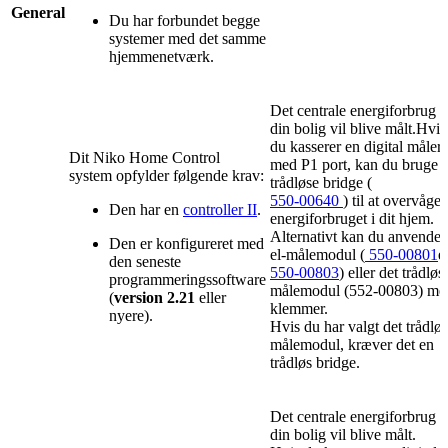
General
Du har forbundet begge
systemer med det samme
hjemmenetværk.
Det centrale energiforbrug i
din bolig vil blive målt.Hvis
du kasserer en digital måler
Dit Niko Home Control
med P1 port, kan du bruge 
system opfylder følgende krav:
trådløse bridge (
550-00640
) til at overvåge
Den har en
controller II
.
energiforbruget i dit hjem.
Alternativt kan du anvende 
Den er konfigureret med
el-målemodul (
550-00801
e
den seneste
550-00803
) eller det trådløs
programmeringssoftware
målemodul (552-00803) me
(
version 2.21
eller
klemmer.
nyere).
Hvis du har valgt det trådlø
målemodul, kræver det en
trådløs bridge.
Det centrale energiforbrug i
din bolig vil blive målt.