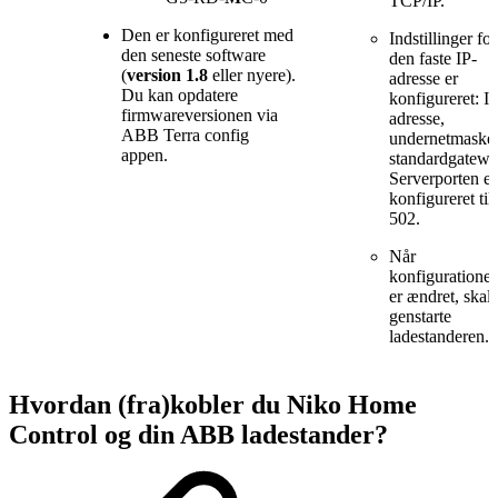
TCP/IP.
Den er konfigureret med
Indstillinger for
den seneste software
den faste IP-
(
version 1.8
eller nyere).
adresse er
Du kan opdatere
konfigureret: IP
firmwareversionen via
adresse,
ABB Terra config
undernetmaske
appen.
standardgatewa
Serverporten er
konfigureret til
502.
Når
konfiguratione
er ændret, skal
genstarte
ladestanderen.
Hvordan (fra)kobler du Niko Home
Control og din ABB ladestander?