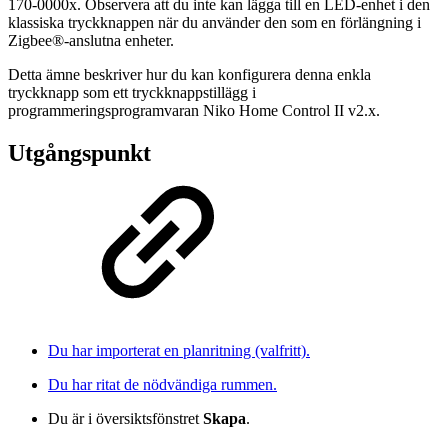
170-0000x. Observera att du inte kan lägga till en LED-enhet i den
klassiska tryckknappen när du använder den som en förlängning i
Zigbee®-anslutna enheter.
Detta ämne beskriver hur du kan konfigurera denna enkla
tryckknapp som ett tryckknappstillägg i
programmeringsprogramvaran Niko Home Control II v2.x.
Utgångspunkt
Du har importerat en planritning (valfritt).
Du har ritat de nödvändiga rummen.
Du är i översiktsfönstret
Skapa
.