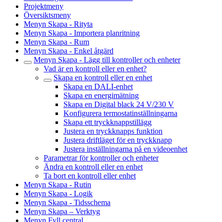
Projektmeny
Översiktsmeny
Menyn Skapa - Rityta
Menyn Skapa - Importera planritning
Menyn Skapa - Rum
Menyn Skapa - Enkel åtgärd
Menyn Skapa - Lägg till kontroller och enheter
Vad är en kontroll eller en enhet?
Skapa en kontroll eller en enhet
Skapa en DALI-enhet
Skapa en energimätning
Skapa en Digital black 24 V/230 V
Konfigurera termostatinställningarna
Skapa ett tryckknappstillägg
Justera en tryckknapps funktion
Justera driftläget för en tryckknapp
Justera inställningarna på en videoenhet
Parametrar för kontroller och enheter
Ändra en kontroll eller en enhet
Ta bort en kontroll eller enhet
Menyn Skapa - Rutin
Menyn Skapa - Logik
Menyn Skapa - Tidsschema
Menyn Skapa – Verktyg
Menyn Fyll central