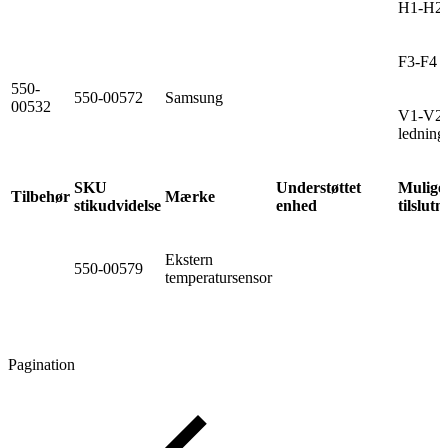
H1-H2
F3-F4 (
550-
550-00572
Samsung
00532
V1-V2-
ledning
SKU
Understøttet
Mulige
Tilbehør
Mærke
stikudvidelse
enhed
tilslut
Ekstern
550-00579
temperatursensor
Pagination