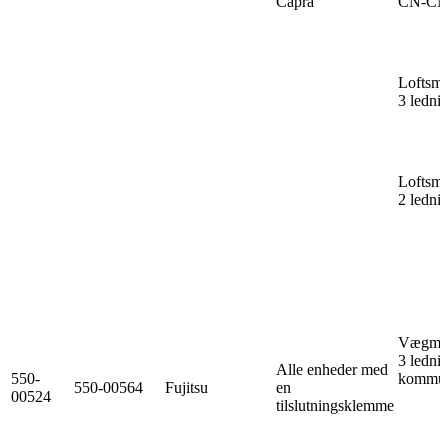
Capra
CN-CNT
Loftsmo
3 ledni
Loftsmo
2 ledni
Vægmon
3 ledni
Alle enheder med
550-
kommuni
550-00564
Fujitsu
en
00524
tilslutningsklemme