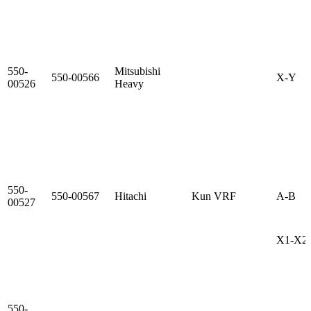
550-
Mitsubishi
550-00566
X-Y
00526
Heavy
550-
550-00567
Hitachi
Kun VRF
A-B
00527
X1-X2 (
550-