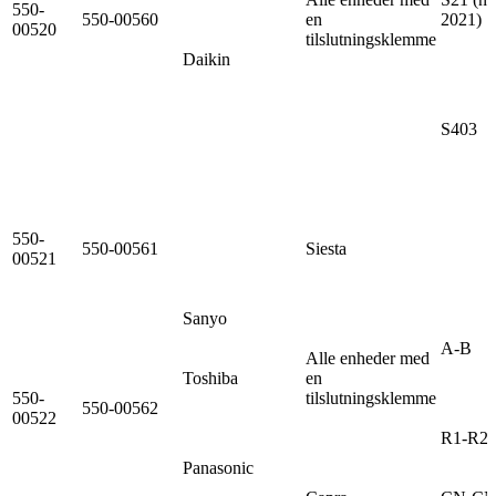
550-
550-00560
en
2021)
00520
tilslutningsklemme
Daikin
S403
550-
550-00561
Siesta
00521
Sanyo
A-B
Alle enheder med
Toshiba
en
550-
tilslutningsklemme
550-00562
00522
R1-R2
Panasonic