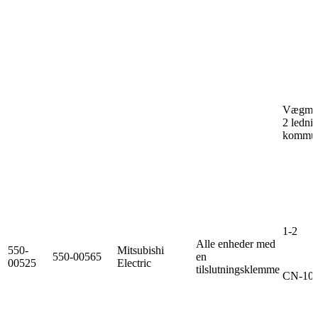
Vægmon
2 ledni
kommuni
1-2
Alle enheder med
550-
Mitsubishi
550-00565
en
00525
Electric
tilslutningsklemme
CN-10