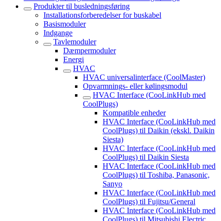
Produkter til busledningsføring
Installationsforberedelser for buskabel
Basismoduler
Indgange
Tavlemoduler
Dæmpermoduler
Energi
HVAC
HVAC universalinterface (CoolMaster)
Opvarmnings- eller kølingsmodul
HVAC Interface (CooLinkHub med
CoolPlugs)
Kompatible enheder
HVAC Interface (CooLinkHub med
CoolPlugs) til Daikin (ekskl. Daikin
Siesta)
HVAC Interface (CooLinkHub med
CoolPlugs) til Daikin Siesta
HVAC Interface (CooLinkHub med
CoolPlugs) til Toshiba, Panasonic,
Sanyo
HVAC Interface (CooLinkHub med
CoolPlugs) til Fujitsu/General
HVAC Interface (CooLinkHub med
CoolPlugs) til Mitsubishi Electric