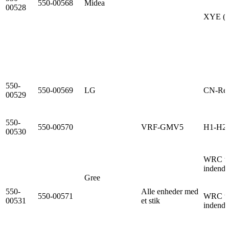
550-00568
Midea
00528
XYE (3 
550-
550-00569
LG
CN-Re
00529
550-
550-00570
VRF-GMV5
H1-H2 (
00530
WRC til
indendø
Gree
550-
Alle enheder med
550-00571
WRC tils
00531
et stik
indendø