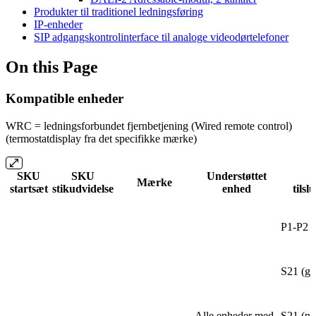
Produkter til traditionel ledningsføring
IP-enheder
SIP adgangskontrolinterface til analoge videodørtelefoner
On this Page
Kompatible enheder
WRC = ledningsforbundet fjernbetjening (Wired remote control)
(termostatdisplay fra det specifikke mærke)
SKU
SKU
Understøttet
Mærke
startsæt
stikudvidelse
enhed
tils
P1-P2
S21 (ga
Alle enheder med
S21 (ny