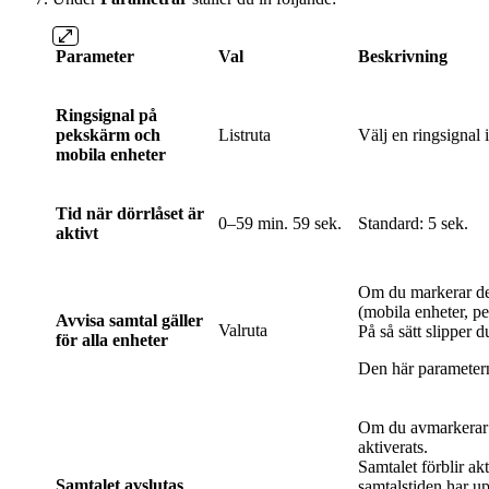
Parameter
Val
Beskrivning
Ringsignal på
pekskärm och
Listruta
Välj en ringsignal i
mobila enheter
Tid när dörrlåset är
0–59 min. 59 sek.
Standard: 5 sek.
aktivt
Om du markerar den
(mobila enheter, pe
Avvisa samtal gäller
Valruta
På så sätt slipper 
för alla enheter
Den här parametern
Om du avmarkerar de
aktiverats.
Samtalet förblir ak
Samtalet avslutas
samtalstiden har u