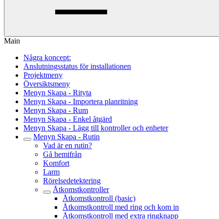
Main
Några koncept:
Anslutningsstatus för installationen
Projektmeny
Översiktsmeny
Menyn Skapa - Rityta
Menyn Skapa - Importera planritning
Menyn Skapa - Rum
Menyn Skapa - Enkel åtgärd
Menyn Skapa - Lägg till kontroller och enheter
Menyn Skapa - Rutin
Vad är en rutin?
Gå hemifrån
Komfort
Larm
Rörelsedetektering
Åtkomstkontroller
Åtkomstkontroll (basic)
Åtkomstkontroll med ring och kom in
Åtkomstkontroll med extra ringknapp