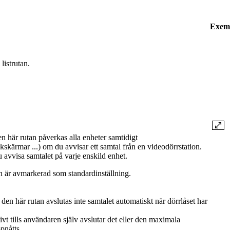
Exem
 listrutan.
 här rutan påverkas alla enheter samtidigt
kskärmar ...) om du avvisar ett samtal från en videodörrstation.
du avvisa samtalet på varje enskild enhet.
 är avmarkerad som standardinställning.
n här rutan avslutas inte samtalet automatiskt när dörrlåset har
tivt tills användaren själv avslutar det eller den maximala
ppnåtts