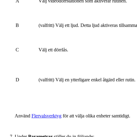
A
Välj videodörrstationen som aktiverar rutinen.
B
(valfritt) Välj ett ljud. Detta ljud aktiveras tills
C
Välj ett dörrlås.
D
(valfritt) Välj en ytterligare enkel åtgärd eller rutin.
Använd
Flervalsverktyg
för att välja olika enheter samtidigt.
Under
Parametrar
ställer du in följande: