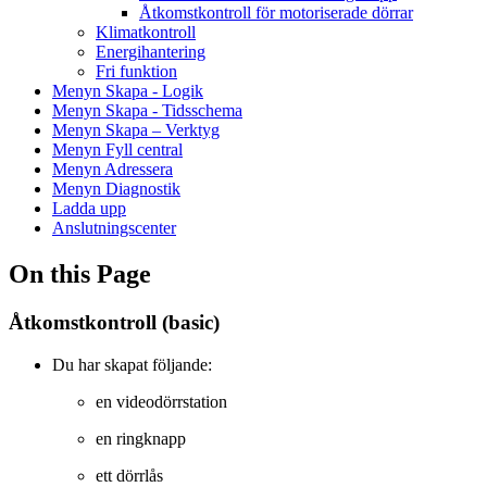
Åtkomstkontroll för motoriserade dörrar
Klimatkontroll
Energihantering
Fri funktion
Menyn Skapa - Logik
Menyn Skapa - Tidsschema
Menyn Skapa – Verktyg
Menyn Fyll central
Menyn Adressera
Menyn Diagnostik
Ladda upp
Anslutningscenter
On this Page
Åtkomstkontroll (basic)
Du har skapat följande:
en videodörrstation
en ringknapp
ett dörrlås