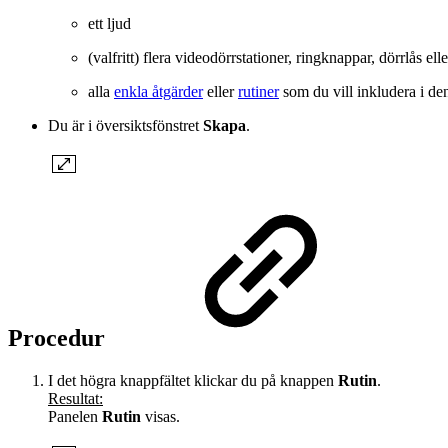
ett ljud
(valfritt) flera videodörrstationer, ringknappar, dörrlås elle
alla
enkla åtgärder
eller
rutiner
som du vill inkludera i den
Du är i översiktsfönstret
Skapa
.
Procedur
I det högra knappfältet klickar du på knappen
Rutin
.
Resultat:
Panelen
Rutin
visas.