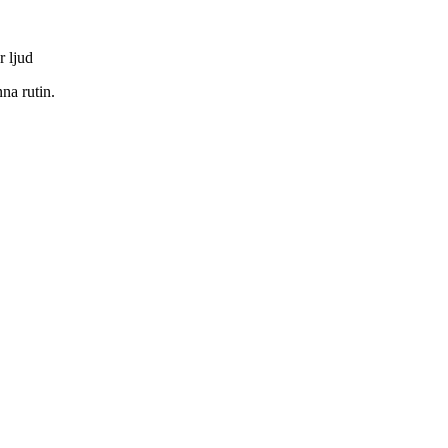
r ljud
na rutin.