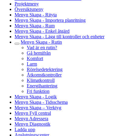
Projektmeny
Översiktsmeny
Menyn Skapa - Rityta
Menyn Skapa - Importera planritning
Menyn Skapa - Rum
Menyn Skapa - Enkel åtgärd
Menyn Skapa - Lägg till kontroller och enheter
Menyn Skapa - Rutin
Vad är en rutin?
Gå hemifrån
Komfort
Larm
Rörelsedetektering
Åtkomstkontroller
Klimatkontroll
Energihantering
Fri funktion
Menyn Skapa - Logik
Menyn Skapa - Tidsschema
Menyn Skapa – Verktyg
Menyn Fyll central
Menyn Adressera
Menyn Diagnostik
Ladda upp
Anslutningscenter