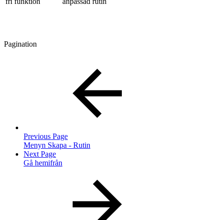
fri funktion
anpassad rutin
Pagination
Previous Page
Menyn Skapa - Rutin
Next Page
Gå hemifrån