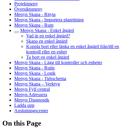
Projektmeny
Översiktsmeny
Menyn Skapa - Rityta
Menyn Skapa - Importera planritning
Menyn Skapa - Rum
Menyn Skapa - Enkel åtgärd
Vad är en enkel åtgärd?
Skapa en enkel åtgärd
Koppla bort eller länka en enkel åtgärd från/till en
kontroll eller en enhet
Ta bort en enkel åtgärd
Menyn Skapa - Lägg till kontroller och enheter
Menyn Skapa - Rutin
Menyn Skapa - Logik
Menyn Skapa - Tidsschema
Menyn Skapa – Verktyg
Menyn Fyll central
Menyn Adressera
Menyn Diagnostik
Ladda upp
Anslutningscenter
On this Page