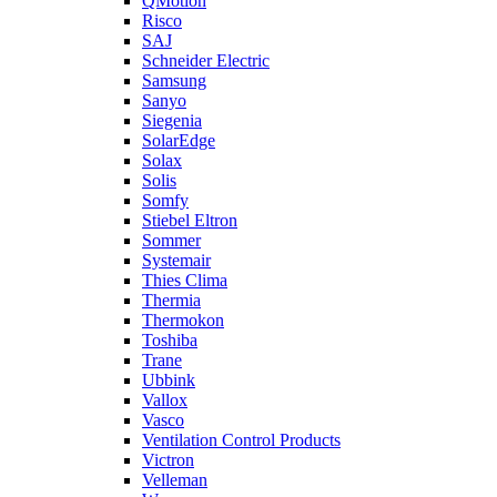
QMotion
Risco
SAJ
Schneider Electric
Samsung
Sanyo
Siegenia
SolarEdge
Solax
Solis
Somfy
Stiebel Eltron
Sommer
Systemair
Thies Clima
Thermia
Thermokon
Toshiba
Trane
Ubbink
Vallox
Vasco
Ventilation Control Products
Victron
Velleman