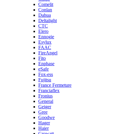
Comelit
Conlan
Dahua
Deltalight
CTC
Elero
Ennogie
Esylux
FAAC
FireAngel
Fito
Enphase
eSafe
Fox-ess
Fujitsu
France Fermeture
Franciaflex
Fronius
General
Geiger
Gree
Goodwe
Hager
Haier
Growatt