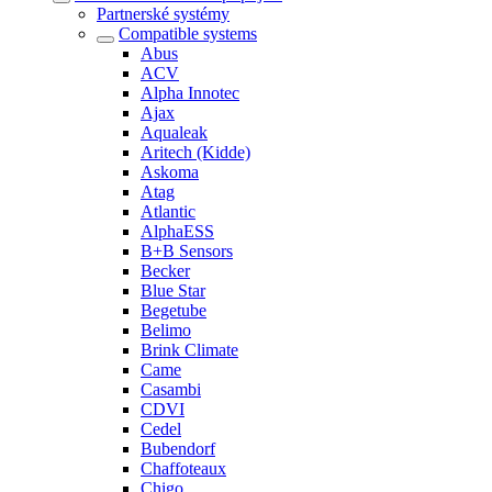
Partnerské systémy
Compatible systems
Abus
ACV
Alpha Innotec
Ajax
Aqualeak
Aritech (Kidde)
Askoma
Atag
Atlantic
AlphaESS
B+B Sensors
Becker
Blue Star
Begetube
Belimo
Brink Climate
Came
Casambi
CDVI
Cedel
Bubendorf
Chaffoteaux
Chigo