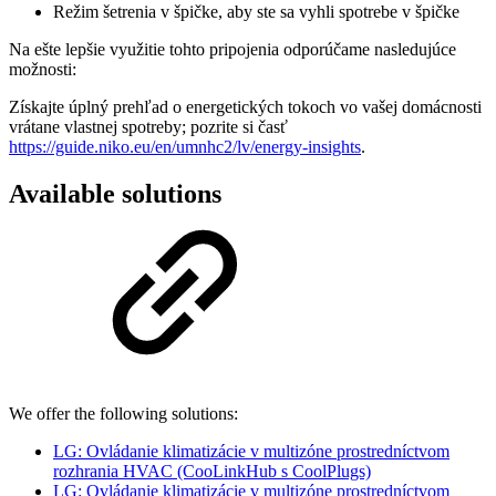
Režim šetrenia v špičke, aby ste sa vyhli spotrebe v špičke
Na ešte lepšie využitie tohto pripojenia odporúčame nasledujúce
možnosti:
Získajte úplný prehľad o energetických tokoch vo vašej domácnosti
vrátane vlastnej spotreby; pozrite si časť
https://guide.niko.eu/en/umnhc2/lv/energy-insights
.
Available solutions
We offer the following solutions:
LG: Ovládanie klimatizácie v multizóne prostredníctvom
rozhrania HVAC (CooLinkHub s CoolPlugs)
LG: Ovládanie klimatizácie v multizóne prostredníctvom