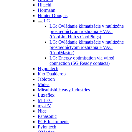
Hitachi
Hörmann
Hunter Douglas
LG
LG: Ovládanie klimatizácie v multizóne
prostredníctvom rozhrania HVAC
(CooLinkHub s CoolPlugs)
LG: Ovládanie klimatizácie v multizóne
prostredníctvom rozhrania HVAC
(CoolMaster)
LG: Energy optimisation via wired
connection (SG Ready contacts)
Hypontech
Itho Daalderop
Jablotron
Midea
Mitsubishi Heavy Industries
Luxaflex
M-TEC
my-PV
Nice
Panasonic
PCE Instruments
Pylontech