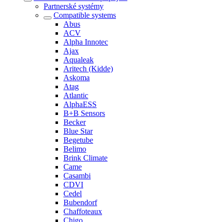
Partnerské systémy
Compatible systems
Abus
ACV
Alpha Innotec
Ajax
Aqualeak
Aritech (Kidde)
Askoma
Atag
Atlantic
AlphaESS
B+B Sensors
Becker
Blue Star
Begetube
Belimo
Brink Climate
Came
Casambi
CDVI
Cedel
Bubendorf
Chaffoteaux
Chigo