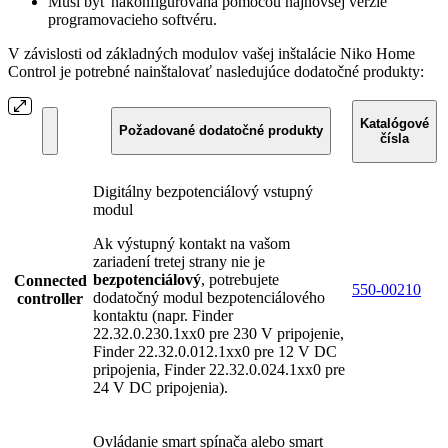
Musí byť nakonfigurovaná pomocou najnovšej verzie
programovacieho softvéru.
V závislosti od základných modulov vašej inštalácie Niko Home
Control je potrebné nainštalovať nasledujúce dodatočné produkty:
Katalógové
Požadované dodatočné produkty
čísla
Digitálny bezpotenciálový vstupný
modul
Ak výstupný kontakt na vašom
zariadení tretej strany nie je
bezpotenciálový
, potrebujete
Connected
550-00210
dodatočný modul bezpotenciálového
controller
kontaktu (napr. Finder
22.32.0.230.1xx0 pre 230 V pripojenie,
Finder 22.32.0.012.1xx0 pre 12 V DC
pripojenia, Finder 22.32.0.024.1xx0 pre
24 V DC pripojenia).
Ovládanie smart spínača alebo smart