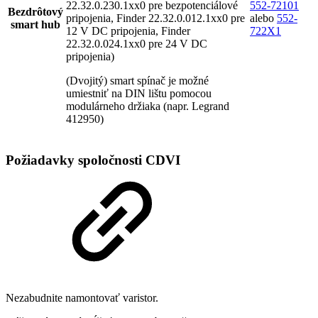
22.32.0.230.1xx0 pre bezpotenciálové
552-72101
Bezdrôtový
pripojenia, Finder 22.32.0.012.1xx0 pre
alebo
552-
smart hub
12 V DC pripojenia, Finder
722X1
22.32.0.024.1xx0 pre 24 V DC
pripojenia)
(Dvojitý) smart spínač je možné
umiestniť na DIN lištu pomocou
modulárneho držiaka (napr. Legrand
412950)
Požiadavky spoločnosti CDVI
Nezabudnite namontovať varistor.