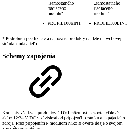
„samostatného
„samostatného
riadiaceho
riadiaceho
modulu“
modulu“
PROFIL100EINT
PROFIL100EINT
* Podrobné špecifikácie a najnovšie produkty nájdete na webovej
stránke dodávateľa.
Schémy zapojenia
Kontakty všetkých produktov CDVI môžu byť bezpotenciálové
alebo 12/24 V DC v závislosti od pripojeného zámku a napájacieho
zdroja. Pred pripojením k modulom Niko si overte údaje o svojom
konkrétnom systéme.