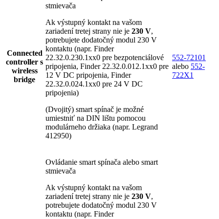
stmievača
Ak výstupný kontakt na vašom
zariadení tretej strany nie je
230 V
,
potrebujete dodatočný modul 230 V
kontaktu (napr. Finder
Connected
22.32.0.230.1xx0 pre bezpotenciálové
552-72101
controller s
pripojenia, Finder 22.32.0.012.1xx0 pre
alebo
552-
wireless
12 V DC pripojenia, Finder
722X1
bridge
22.32.0.024.1xx0 pre 24 V DC
pripojenia)
(Dvojitý) smart spínač je možné
umiestniť na DIN lištu pomocou
modulárneho držiaka (napr. Legrand
412950)
Ovládanie smart spínača alebo smart
stmievača
Ak výstupný kontakt na vašom
zariadení tretej strany nie je
230 V
,
potrebujete dodatočný modul 230 V
kontaktu (napr. Finder