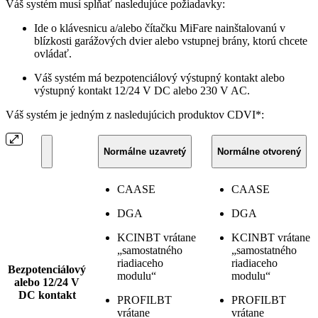
Váš systém musí spĺňať nasledujúce požiadavky:
Ide o klávesnicu a/alebo čítačku MiFare nainštalovanú v
blízkosti garážových dvier alebo vstupnej brány, ktorú chcete
ovládať.
Váš systém má bezpotenciálový výstupný kontakt alebo
výstupný kontakt 12/24 V DC alebo 230 V AC.
Váš systém je jedným z nasledujúcich produktov CDVI*:
Normálne uzavretý
Normálne otvorený
CAASE
CAASE
DGA
DGA
KCINBT vrátane
KCINBT vrátane
„samostatného
„samostatného
riadiaceho
riadiaceho
Bezpotenciálový
modulu“
modulu“
alebo 12/24 V
DC kontakt
PROFILBT
PROFILBT
vrátane
vrátane