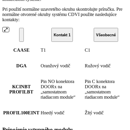
Pri použití normálne uzavretého okruhu skontrolujte príručku. Pre
normálne otvorené okruhy systému CDVI použite nasledujúce
kontakty:
Kontakt 1
Všeobecné
CAASE
T1
C1
DGA
Oranžový vodič
Ružový vodič
Pin NO konektora
Pin C konektora
KCINBT
DOORx na
DOORx na
PROFILBT
„samostatnom
„samostatnom
riadiacom module“
riadiacom module“
PROFIL100EINT
Hnedý vodič
Žltý vodič
Pripojenie vstupného modulu