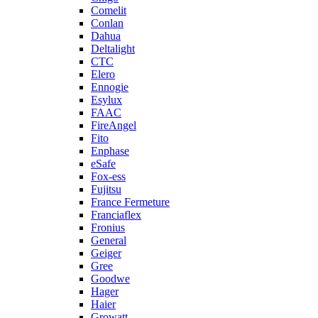
Comelit
Conlan
Dahua
Deltalight
CTC
Elero
Ennogie
Esylux
FAAC
FireAngel
Fito
Enphase
eSafe
Fox-ess
Fujitsu
France Fermeture
Franciaflex
Fronius
General
Geiger
Gree
Goodwe
Hager
Haier
Growatt