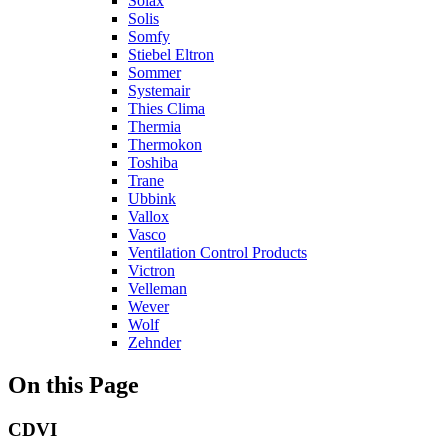
Solax
Solis
Somfy
Stiebel Eltron
Sommer
Systemair
Thies Clima
Thermia
Thermokon
Toshiba
Trane
Ubbink
Vallox
Vasco
Ventilation Control Products
Victron
Velleman
Wever
Wolf
Zehnder
On this Page
CDVI