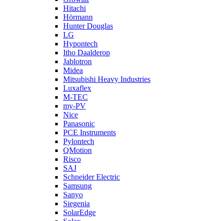
Hitachi
Hörmann
Hunter Douglas
LG
Hypontech
Itho Daalderop
Jablotron
Midea
Mitsubishi Heavy Industries
Luxaflex
M-TEC
my-PV
Nice
Panasonic
PCE Instruments
Pylontech
QMotion
Risco
SAJ
Schneider Electric
Samsung
Sanyo
Siegenia
SolarEdge