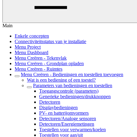
Main
Enkele concepten
Connectiviteitsstatus van je installatie
Menu Project
Menu Dashboard
Menu Creëren - Tekenvlak
Menu Creëren - Grondplan opladen
Menu Creëren - Ruimtes
Menu Creëren - Bedieningen en toestellen toevoegen
Wat is een bediening of een toestel?
Parameters van bedieningen en toestellen
Toegangscontrole (parameters)
Generieke bedieningen/drukknoppen
Detectoren
Displaybedieningen
PV- en batterijomvormers
Detectoren/Analoge sensoren
Detectoren/Energiemetingen
Toestellen voor verwarmen/koelen
Toestellen voor aan/uit