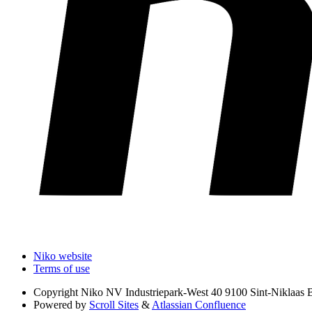
Niko website
Terms of use
Copyright
Niko NV Industriepark-West 40 9100 Sint-Niklaas 
Powered by
Scroll Sites
&
Atlassian Confluence