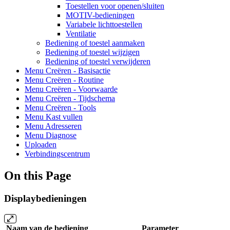
Toestellen voor openen/sluiten
MOTIV-bedieningen
Variabele lichttoestellen
Ventilatie
Bediening of toestel aanmaken
Bediening of toestel wijzigen
Bediening of toestel verwijderen
Menu Creëren - Basisactie
Menu Creëren - Routine
Menu Creëren - Voorwaarde
Menu Creëren - Tijdschema
Menu Creëren - Tools
Menu Kast vullen
Menu Adresseren
Menu Diagnose
Uploaden
Verbindingscentrum
On this Page
Displaybedieningen
Naam van de bediening
Parameter