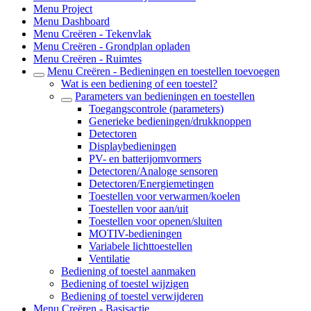
Menu Project
Menu Dashboard
Menu Creëren - Tekenvlak
Menu Creëren - Grondplan opladen
Menu Creëren - Ruimtes
Menu Creëren - Bedieningen en toestellen toevoegen
Wat is een bediening of een toestel?
Parameters van bedieningen en toestellen
Toegangscontrole (parameters)
Generieke bedieningen/drukknoppen
Detectoren
Displaybedieningen
PV- en batterijomvormers
Detectoren/Analoge sensoren
Detectoren/Energiemetingen
Toestellen voor verwarmen/koelen
Toestellen voor aan/uit
Toestellen voor openen/sluiten
MOTIV-bedieningen
Variabele lichttoestellen
Ventilatie
Bediening of toestel aanmaken
Bediening of toestel wijzigen
Bediening of toestel verwijderen
Menu Creëren - Basisactie