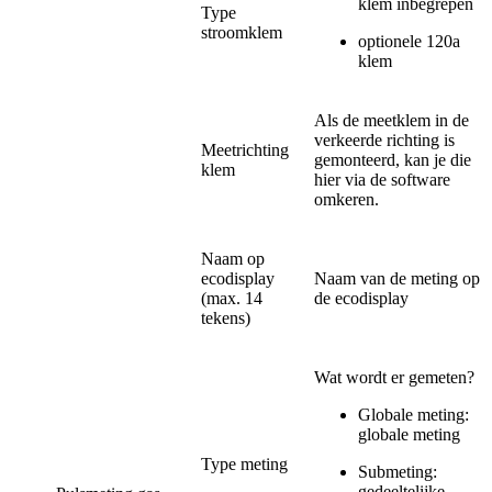
klem inbegrepen
Type
stroomklem
optionele 120a
klem
Als de meetklem in de
verkeerde richting is
Meetrichting
gemonteerd, kan je die
klem
hier via de software
omkeren.
Naam op
ecodisplay
Naam van de meting op
(max. 14
de ecodisplay
tekens)
Wat wordt er gemeten?
Globale meting:
globale meting
Type meting
Submeting:
gedeeltelijke