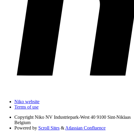
Niko website
Terms of use
Copyright
Niko NV Industriepark-West 40 9100 Sint-Niklaas
Belgium
Powered by
Scroll Sites
&
Atlassian Confluence