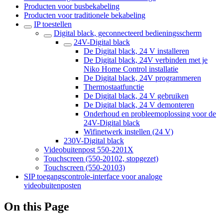
Producten voor busbekabeling
Producten voor traditionele bekabeling
IP toestellen
Digital black, geconnecteerd bedieningsscherm
24V-Digital black
De Digital black, 24 V installeren
De Digital black, 24V verbinden met je
Niko Home Control installatie
De Digital black, 24V programmeren
Thermostaatfunctie
De Digital black, 24 V gebruiken
De Digital black, 24 V demonteren
Onderhoud en probleemoplossing voor de
24V-Digital black
Wifinetwerk instellen (24 V)
230V-Digital black
Videobuitenpost 550-2201X
Touchscreen (550-20102, stopgezet)
Touchscreen (550-20103)
SIP toegangscontrole-interface voor analoge
videobuitenposten
On this Page