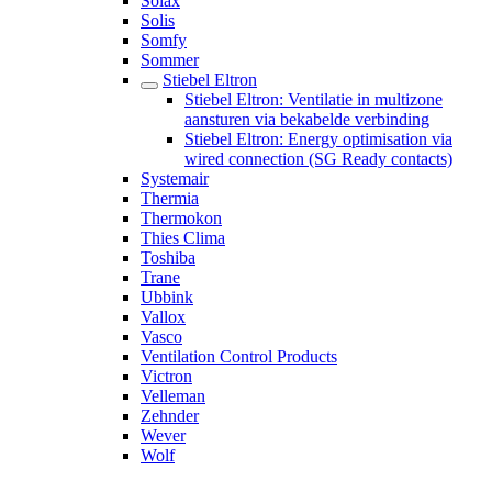
Solax
Solis
Somfy
Sommer
Stiebel Eltron
Stiebel Eltron: Ventilatie in multizone
aansturen via bekabelde verbinding
Stiebel Eltron: Energy optimisation via
wired connection (SG Ready contacts)
Systemair
Thermia
Thermokon
Thies Clima
Toshiba
Trane
Ubbink
Vallox
Vasco
Ventilation Control Products
Victron
Velleman
Zehnder
Wever
Wolf