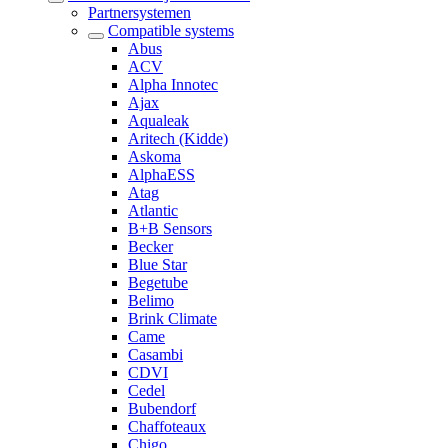
Partnersystemen
Compatible systems
Abus
ACV
Alpha Innotec
Ajax
Aqualeak
Aritech (Kidde)
Askoma
AlphaESS
Atag
Atlantic
B+B Sensors
Becker
Blue Star
Begetube
Belimo
Brink Climate
Came
Casambi
CDVI
Cedel
Bubendorf
Chaffoteaux
Chigo