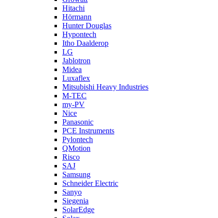
Hitachi
Hörmann
Hunter Douglas
Hypontech
Itho Daalderop
LG
Jablotron
Midea
Luxaflex
Mitsubishi Heavy Industries
M-TEC
my-PV
Nice
Panasonic
PCE Instruments
Pylontech
QMotion
Risco
SAJ
Samsung
Schneider Electric
Sanyo
Siegenia
SolarEdge