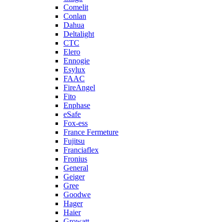
Comelit
Conlan
Dahua
Deltalight
CTC
Elero
Ennogie
Esylux
FAAC
FireAngel
Fito
Enphase
eSafe
Fox-ess
France Fermeture
Fujitsu
Franciaflex
Fronius
General
Geiger
Gree
Goodwe
Hager
Haier
Growatt