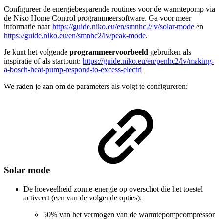
Configureer de energiebesparende routines voor de warmtepomp via
de Niko Home Control programmeersoftware. Ga voor meer
informatie naar
https://guide.niko.eu/en/smnhc2/lv/solar-mode
en
https://guide.niko.eu/en/smnhc2/lv/peak-mode
.
Je kunt het volgende
programmeervoorbeeld
gebruiken als
inspiratie of als startpunt:
https://guide.niko.eu/en/penhc2/lv/making-
a-bosch-heat-pump-respond-to-excess-electri
We raden je aan om de parameters als volgt te configureren:
Solar mode
De hoeveelheid zonne-energie op overschot die het toestel
activeert (een van de volgende opties):
50% van het vermogen van de warmtepompcompressor