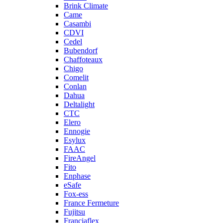
Brink Climate
Came
Casambi
CDVI
Cedel
Bubendorf
Chaffoteaux
Chigo
Comelit
Conlan
Dahua
Deltalight
CTC
Elero
Ennogie
Esylux
FAAC
FireAngel
Fito
Enphase
eSafe
Fox-ess
France Fermeture
Fujitsu
Franciaflex