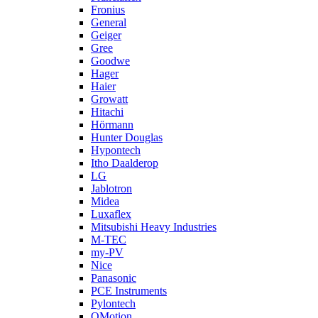
Fronius
General
Geiger
Gree
Goodwe
Hager
Haier
Growatt
Hitachi
Hörmann
Hunter Douglas
Hypontech
Itho Daalderop
LG
Jablotron
Midea
Luxaflex
Mitsubishi Heavy Industries
M-TEC
my-PV
Nice
Panasonic
PCE Instruments
Pylontech
QMotion