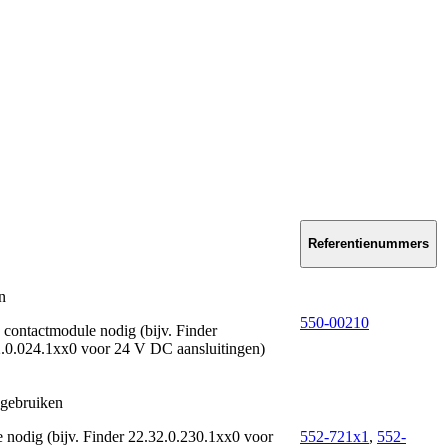
Referentienummers
n
550-00210
je contactmodule nodig (bijv. Finder
2.0.024.1xx0 voor 24 V DC aansluitingen)
 gebruiken
e nodig (bijv. Finder 22.32.0.230.1xx0 voor
552-721x1
,
552-