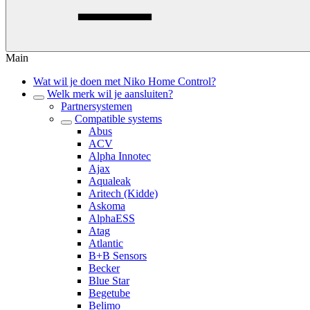
Main
Wat wil je doen met Niko Home Control?
Welk merk wil je aansluiten?
Partnersystemen
Compatible systems
Abus
ACV
Alpha Innotec
Ajax
Aqualeak
Aritech (Kidde)
Askoma
AlphaESS
Atag
Atlantic
B+B Sensors
Becker
Blue Star
Begetube
Belimo