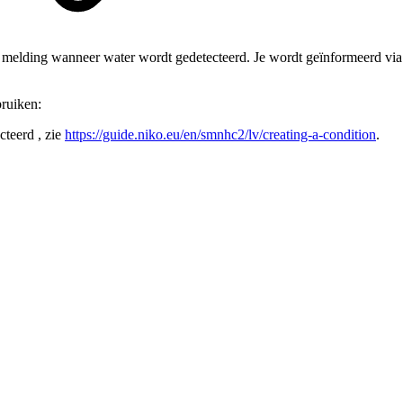
n melding wanneer water wordt gedetecteerd. Je wordt geïnformeerd vi
bruiken:
cteerd , zie
https://guide.niko.eu/en/smnhc2/lv/creating-a-condition
.