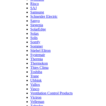
Risco
SAJ
Samsung
Schneider Electric
Sanyo
Siegenia
SolarEdge
Solax
Solis
Somfy
Sommer
Stiebel Eltron
Systemair
Thermia
Thermokon
Thies Clima
Toshiba
Trane
Ubbink
Vallox
Vasco
Ventilation Control Products
Victron
Velleman
Zehnder