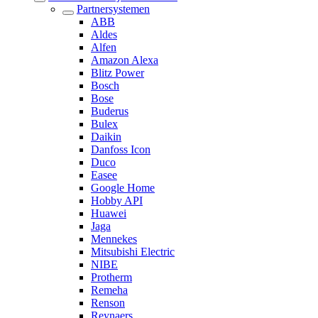
Partnersystemen
ABB
Aldes
Alfen
Amazon Alexa
Blitz Power
Bosch
Bose
Buderus
Bulex
Daikin
Danfoss Icon
Duco
Easee
Google Home
Hobby API
Huawei
Jaga
Mennekes
Mitsubishi Electric
NIBE
Protherm
Remeha
Renson
Reynaers