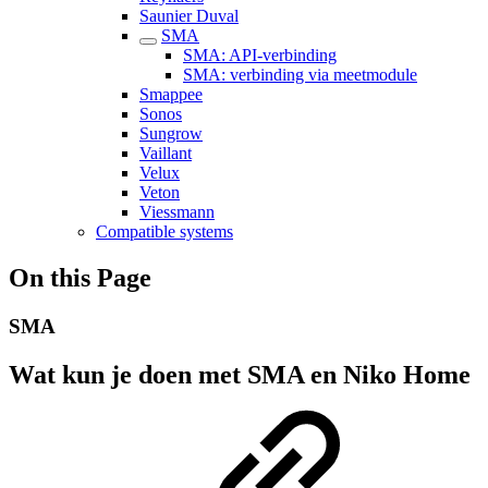
Saunier Duval
SMA
SMA: API-verbinding
SMA: verbinding via meetmodule
Smappee
Sonos
Sungrow
Vaillant
Velux
Veton
Viessmann
Compatible systems
On this Page
SMA
Wat kun je doen met SMA en Niko Home