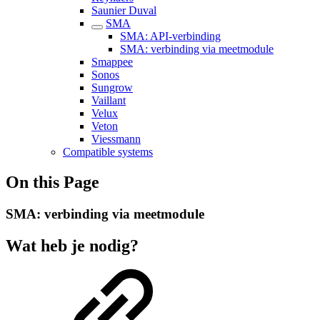
Saunier Duval
SMA
SMA: API-verbinding
SMA: verbinding via meetmodule
Smappee
Sonos
Sungrow
Vaillant
Velux
Veton
Viessmann
Compatible systems
On this Page
SMA: verbinding via meetmodule
Wat heb je nodig?