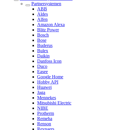
Partnersystemen
ABB
Aldes
Alfen
Amazon Alexa
Blitz Power
Bosch
Bose
Buderus
Bulex
Daikin
Danfoss Icon
Duco
Easee
Google Home
Hobby API
Huawei
Jaga
Mennekes
Mitsubishi Electric
NIBE
Protherm
Remeha
Renson
Reynaers