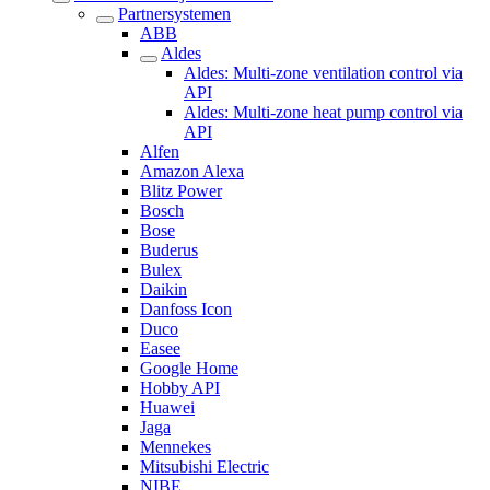
Partnersystemen
ABB
Aldes
Aldes: Multi-zone ventilation control via
API
Aldes: Multi-zone heat pump control via
API
Alfen
Amazon Alexa
Blitz Power
Bosch
Bose
Buderus
Bulex
Daikin
Danfoss Icon
Duco
Easee
Google Home
Hobby API
Huawei
Jaga
Mennekes
Mitsubishi Electric
NIBE