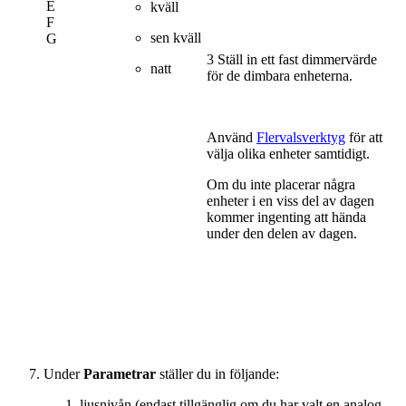
E
kväll
F
sen kväll
G
3 Ställ in ett fast dimmervärde
natt
för de dimbara enheterna.
Använd
Flervalsverktyg
för att
välja olika enheter samtidigt.
Om du inte placerar några
enheter i en viss del av dagen
kommer ingenting att hända
under den delen av dagen.
Under
Parametrar
ställer du in följande:
ljusnivån (endast tillgänglig om du har valt en analog