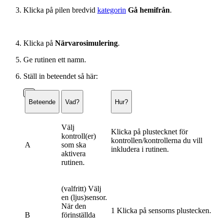
Klicka på pilen bredvid
kategorin
Gå hemifrån
.
Klicka på
Närvarosimulering
.
Ge rutinen ett namn.
Ställ in beteendet så här:
Beteende
Vad?
Hur?
Välj
Klicka på plustecknet för
kontroll(er)
kontrollen/kontrollerna du vill
A
som ska
inkludera i rutinen.
aktivera
rutinen.
(valfritt) Välj
en (ljus)sensor.
När den
1 Klicka på sensorns plustecken.
B
förinställda