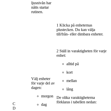
ljusnivån har
nåtts startar
rutinen.
1 Klicka på enheternas
plustecken. Du kan välja
till/från- eller dimbara enheter.
2 Ställ in varaktigheten för varje
enhet:
alltid på
kort
Välj enheter
mellan
för varje del av
dagen:
lång
morgon
De olika varaktigheterna
förklaras i tabellen nedan:
C
dag
D