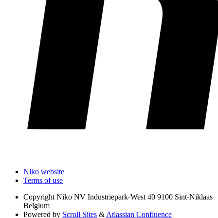
Niko website
Terms of use
Copyright
Niko NV Industriepark-West 40 9100 Sint-Niklaas
Belgium
Powered by
Scroll Sites
&
Atlassian Confluence