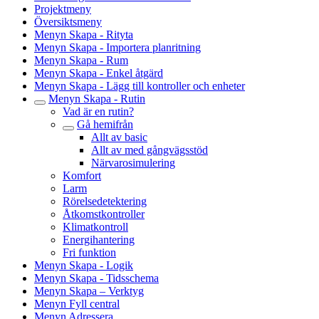
Projektmeny
Översiktsmeny
Menyn Skapa - Rityta
Menyn Skapa - Importera planritning
Menyn Skapa - Rum
Menyn Skapa - Enkel åtgärd
Menyn Skapa - Lägg till kontroller och enheter
Menyn Skapa - Rutin
Vad är en rutin?
Gå hemifrån
Allt av basic
Allt av med gångvägsstöd
Närvarosimulering
Komfort
Larm
Rörelsedetektering
Åtkomstkontroller
Klimatkontroll
Energihantering
Fri funktion
Menyn Skapa - Logik
Menyn Skapa - Tidsschema
Menyn Skapa – Verktyg
Menyn Fyll central
Menyn Adressera