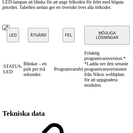
LED-lampan att blinka för att ange felkoden för felet med högsta
prioritet. Tabellen nedan ger en översikt över alla felkoder.
MÖJLIGA
LED
ÅTGÄRD
FEL
LÖSNINGAR
Felaktig
programvaruversion.*
Blinkar – en
*Ladda ner den senaste
STATUS-
puls per två
Programvarufel
programvaruversionen
LED
sekunder.
från Nikos webbplats
för att uppgradera
modulen.
Tekniska data