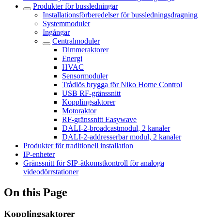
Produkter för bussledningar
Installationsförberedelser för bussledningsdragning
Systemmoduler
Ingångar
Centralmoduler
Dimmeraktorer
Energi
HVAC
Sensormoduler
Trådlös brygga för Niko Home Control
USB RF-gränssnitt
Kopplingsaktorer
Motoraktor
RF-gränssnitt Easywave
DALI-2-broadcastmodul, 2 kanaler
DALI-2-addresserbar modul, 2 kanaler
Produkter för traditionell installation
IP-enheter
Gränssnitt för SIP-åtkomstkontroll för analoga
videodörrstationer
On this Page
Kopplingsaktorer