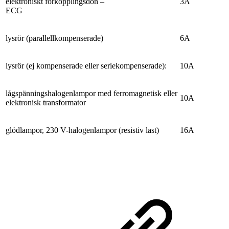
elektroniskt förkopplingsdon –
3A
ECG
lysrör (parallellkompenserade)
6A
lysrör (ej kompenserade eller seriekompenserade):
10A
lågspänningshalogenlampor med ferromagnetisk eller
10A
elektronisk transformator
glödlampor, 230 V-halogenlampor (resistiv last)
16A