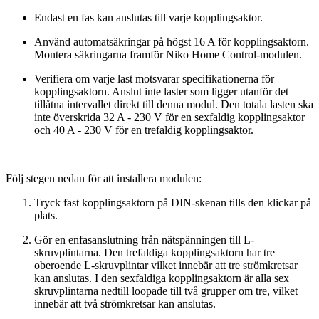
Endast en fas kan anslutas till varje kopplingsaktor.
Använd automatsäkringar på högst 16 A för kopplingsaktorn.
Montera säkringarna framför Niko Home Control-modulen.
Verifiera om varje last motsvarar specifikationerna för
kopplingsaktorn. Anslut inte laster som ligger utanför det
tillåtna intervallet direkt till denna modul. Den totala lasten ska
inte överskrida 32 A - 230 V för en sexfaldig kopplingsaktor
och 40 A - 230 V för en trefaldig kopplingsaktor.
Följ stegen nedan för att installera modulen:
Tryck fast kopplingsaktorn på DIN-skenan tills den klickar på
plats.
Gör en enfasanslutning från nätspänningen till L-
skruvplintarna. Den trefaldiga kopplingsaktorn har tre
oberoende L-skruvplintar vilket innebär att tre strömkretsar
kan anslutas. I den sexfaldiga kopplingsaktorn är alla sex
skruvplintarna nedtill loopade till två grupper om tre, vilket
innebär att två strömkretsar kan anslutas.