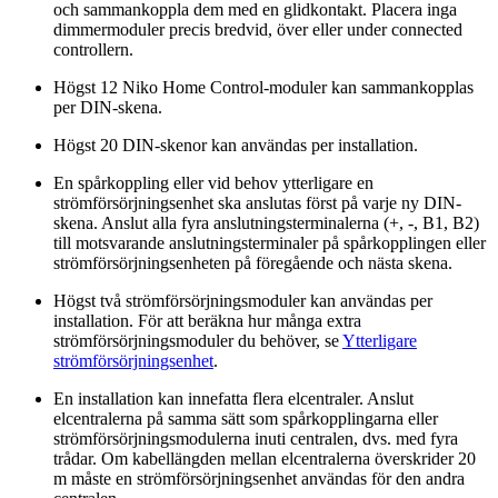
och sammankoppla dem med en glidkontakt. Placera inga
dimmermoduler precis bredvid, över eller under connected
controllern.
Högst 12 Niko Home Control-moduler kan sammankopplas
per DIN-skena.
Högst 20 DIN-skenor kan användas per installation.
En spårkoppling eller vid behov ytterligare en
strömförsörjningsenhet ska anslutas först på varje ny DIN-
skena. Anslut alla fyra anslutningsterminalerna (+, -, B1, B2)
till motsvarande anslutningsterminaler på spårkopplingen eller
strömförsörjningsenheten på föregående och nästa skena.
Högst två strömförsörjningsmoduler kan användas per
installation. För att beräkna hur många extra
strömförsörjningsmoduler du behöver, se
Ytterligare
strömförsörjningsenhet
.
En installation kan innefatta flera elcentraler. Anslut
elcentralerna på samma sätt som spårkopplingarna eller
strömförsörjningsmodulerna inuti centralen, dvs. med fyra
trådar. Om kabellängden mellan elcentralerna överskrider 20
m måste en strömförsörjningsenhet användas för den andra