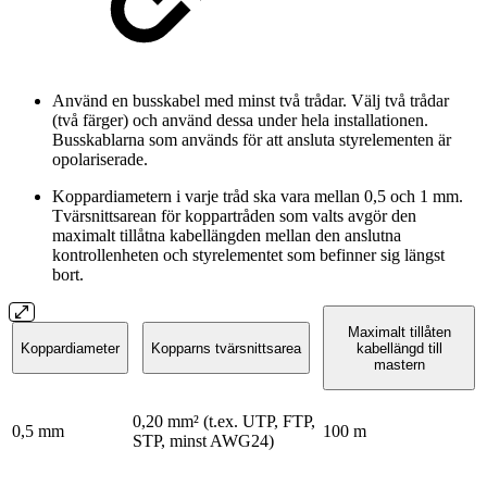
Använd en busskabel med minst två trådar. Välj två trådar
(två färger) och använd dessa under hela installationen.
Busskablarna som används för att ansluta styrelementen är
opolariserade.
Koppardiametern i varje tråd ska vara mellan 0,5 och 1 mm.
Tvärsnittsarean för koppartråden som valts avgör den
maximalt tillåtna kabellängden mellan den anslutna
kontrollenheten och styrelementet som befinner sig längst
bort.
Maximalt tillåten
Koppardiameter
Kopparns tvärsnittsarea
kabellängd till
mastern
0,20 mm² (t.ex. UTP, FTP,
0,5 mm
100 m
STP, minst AWG24)