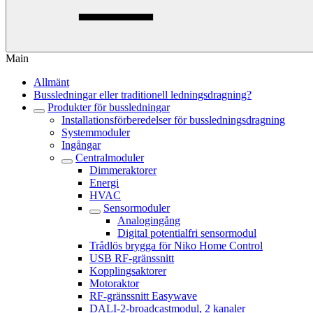
Main
Allmänt
Bussledningar eller traditionell ledningsdragning?
Produkter för bussledningar
Installationsförberedelser för bussledningsdragning
Systemmoduler
Ingångar
Centralmoduler
Dimmeraktorer
Energi
HVAC
Sensormoduler
Analogingång
Digital potentialfri sensormodul
Trådlös brygga för Niko Home Control
USB RF-gränssnitt
Kopplingsaktorer
Motoraktor
RF-gränssnitt Easywave
DALI-2-broadcastmodul, 2 kanaler