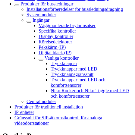
Produkter för bussledningar
Installationsförberedelser för bussledningsdragning
Systemmoduler
Ingångar
Väggmonterade brytarinsatser
Specifika kontroller
Display-kontroller
Rörelsedetektorer
Pekskärm (IP)
Digital black (IP)
Vanliga kontroller
Tryckknappar
Tryckknappar med LED
Tryckknappsgränssnitt
Tryckknappar med LED och
komfortsensorer
Niko Rocker och Niko Toggle med LED
och komfortsensorer
Centralmoduler
Produkter för traditionell installation
IP-enheter
Gränssnitt för SIP-åtkomstkontroll för analoga
videodörrstationer