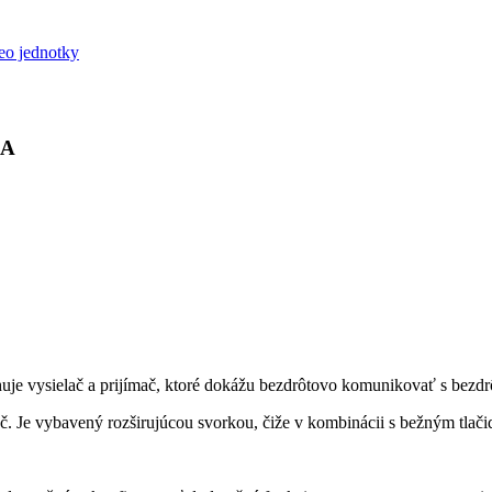
eo jednotky
 A
sahuje vysielač a prijímač, ktoré dokážu bezdrôtovo komunikovať s be
č. Je vybavený rozširujúcou svorkou, čiže v kombinácii s bežným tlač