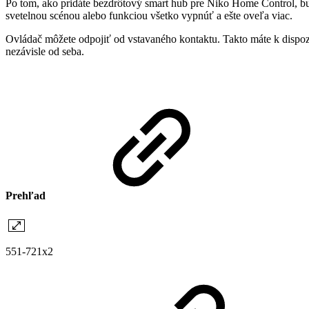
Po tom, ako pridáte bezdrôtový smart hub pre Niko Home Control, 
svetelnou scénou alebo funkciou všetko vypnúť a ešte oveľa viac.
Ovládač môžete odpojiť od vstavaného kontaktu. Takto máte k dispozí
nezávisle od seba.
Prehľad
551-721x2