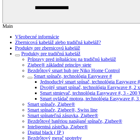
Main
Všeobecné informácie
Zbernicová kabeláž alebo tradičná kabeláž?
Produkty pre zbernicovú kabeláž
Produkty pre tradičnú kabeláž
Prípravy pred inštaláciou na tradičnú kabeláž
Zigbee® základné princípy siete
Bezdrôtový smart hub pre Niko Home Control
Smart spínače, technológia Easywave #
Jednoduchý smart spínač, technológia Easywave #
Dvojitý smart spínač, technológia Easywave #, 2 
Smart stmievač, technológia Easywave #, 3 - 200
Smart ovládač motora, technológia Easywave #, 3
Smart spínače, Zigbee®
Smart spínače, Zigbee®, Swiss line
Smart spínateľná zásuvka, Zigbee®
Bezdrôtové batériou napájané spínače, Zigbee®
Inteligentná zástrčka, Zigbee®
Digital black ( IP )
Bezdrôtový merač spotreby