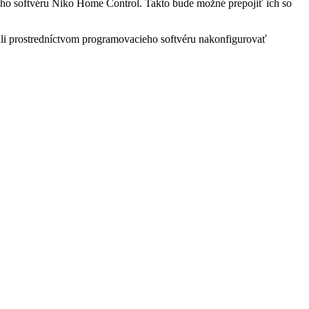
o softvéru Niko Home Control. Takto bude možné prepojiť ich so
ohli prostredníctvom programovacieho softvéru nakonfigurovať