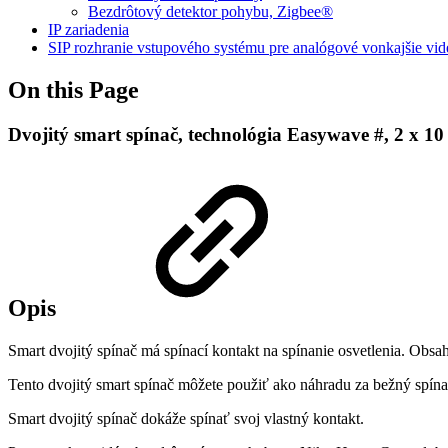
Bezdrôtový detektor pohybu, Zigbee®
IP zariadenia
SIP rozhranie vstupového systému pre analógové vonkajšie vid
On this Page
Dvojitý smart spínač, technológia Easywave #, 2 x 10
Opis
Smart dvojitý spínač má spínací kontakt na spínanie osvetlenia. Ob
Tento dvojitý smart spínač môžete použiť ako náhradu za bežný spína
Smart dvojitý spínač dokáže spínať svoj vlastný kontakt.