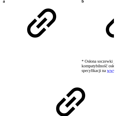
a
b
* Osłona soczewki j
kompatybilność osł
specyfikacji na
www.