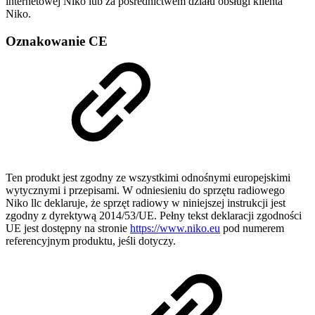
internetowej Niko lub za pośrednictwem działu obsługi klienta
Niko.
Oznakowanie CE
Ten produkt jest zgodny ze wszystkimi odnośnymi europejskimi
wytycznymi i przepisami. W odniesieniu do sprzętu radiowego
Niko llc deklaruje, że sprzęt radiowy w niniejszej instrukcji jest
zgodny z dyrektywą 2014/53/UE. Pełny tekst deklaracji zgodności
UE jest dostępny na stronie
https://www.niko.eu
pod numerem
referencyjnym produktu, jeśli dotyczy.