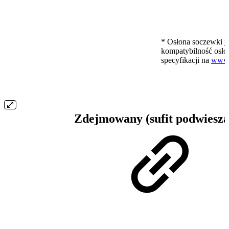
* Osłona soczewki j
kompatybilność osł
specyfikacji na
www.
Zdejmowany (sufit podwiesza