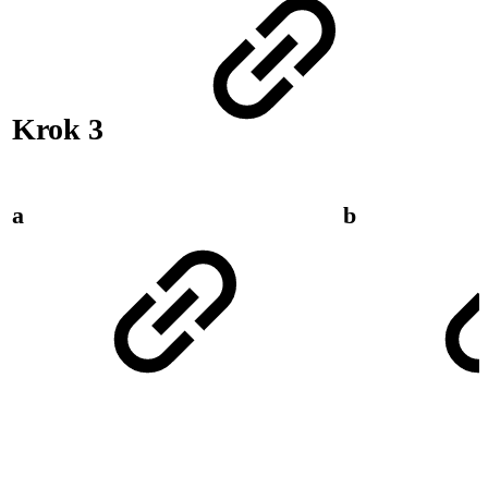
Krok 3
a
b