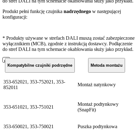
do stref DALI na tym schemacie okablowania służy jako przykład.
Produkt pełni funkcję czujnika
nadrzędnego
w następującej
konfiguracji:
* Produkty używane w strefach DALI muszą zostać zabezpieczone
wyłącznikiem (MCB), zgodnie z instrukcją dostawcy. Podłączenie
do stref DALI na tym schemacie okablowania służy jako przykład.
Kompatybilne czujniki podrzędne
Metoda montażu
353-652021, 353-752021, 353-
Montaż natynkowy
852011
Montaż podtynkowy
353-651021, 353-751021
(SnapFit)
353-650021, 353-750021
Puszka podtynkowa