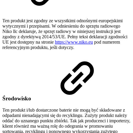
Ten produkt jest zgodny ze wszystkimi odnośnymi europejskimi
wytycznymi i przepisami. W odniesieniu do sprzętu radiowego
Niko llc deklaruje, że sprzęt radiowy w niniejszej instrukcji jest
zgodny z dyrektywą 2014/53/UE. Pełny tekst deklaracji zgodności
UE jest dostępny na stronie
https://www.niko.eu
pod numerem
referencyjnym produktu, jeśli dotyczy.
Środowisko
Ten produkt i/lub dostarczone baterie nie mogą być składowane z
odpadami nienadającymi się do recyklingu. Zużyty produkt należy
oddać do uznanego punktu zbiórki. Tak jak producenci i importerzy,
klient również ma ważną rolę do odegrania w promowaniu
sortowania, recyklingu i ponownego wykorzystania zużytego