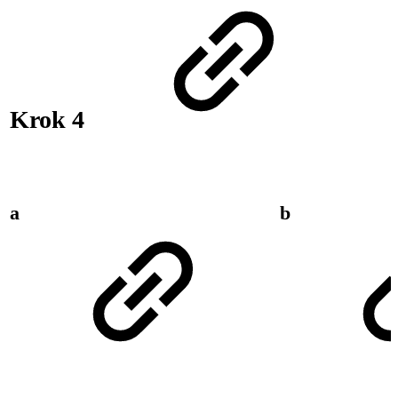
Krok 4
a
b