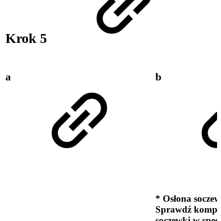
Krok 5
a
b
* Osłona soczew
Sprawdź kompat
soczewki w specy