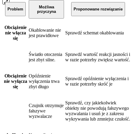
Możliwa
Problem
Proponowane rozwiązanie
przyczyna
Obciążenie
Okablowanie nie
nie włącza
Sprawdź schemat okablowania
jest prawidłowe
się
Światło otoczenia
Sprawdź wartość reakcji jasności i
jest zbyt silne.
w razie potrzeby zwiększ wartość.
Obciążenie
Opóźnienie
Sprawdź opóźnienie wyłączenia i
nie wyłącza
wyłączenia trwa
w razie potrzeby skróć je
się
zbyt długo
Sprawdź, czy jakiekolwiek
Czujnik otrzymuje
obiekty nie powodują fałszywego
fałszywe
wyzwalania i usuń je z zakresu
wyzwalacze
wykrywania lub zmniejsz czułość.