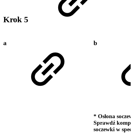
Krok 5
a
b
* Osłona soczew
Sprawdź kompat
soczewki w specy