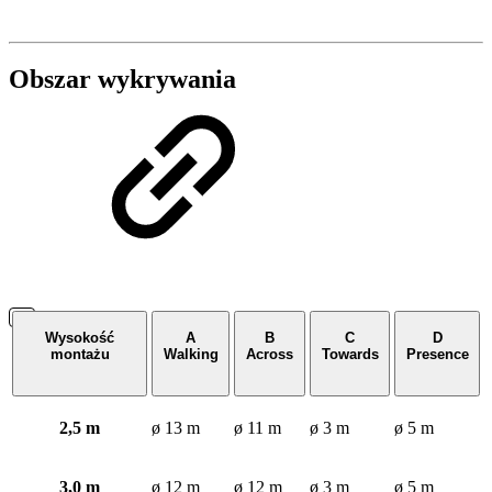
Obszar wykrywania
Wysokość
A
B
C
D
montażu
Walking
Across
Towards
Presence
2,5 m
ø 13 m
ø 11 m
ø 3 m
ø 5 m
3,0 m
ø 12 m
ø 12 m
ø 3 m
ø 5 m