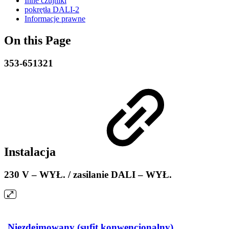
Inne czujniki
pokrętła DALI-2
Informacje prawne
On this Page
353-651321
Instalacja
230 V – WYŁ. / zasilanie DALI – WYŁ.
Niezdejmowany (sufit konwencjonalny)