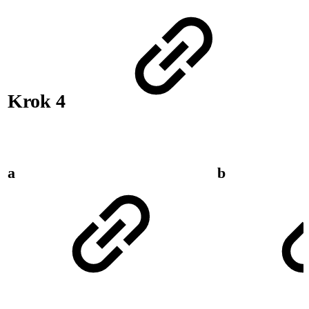
Krok 4
a
b