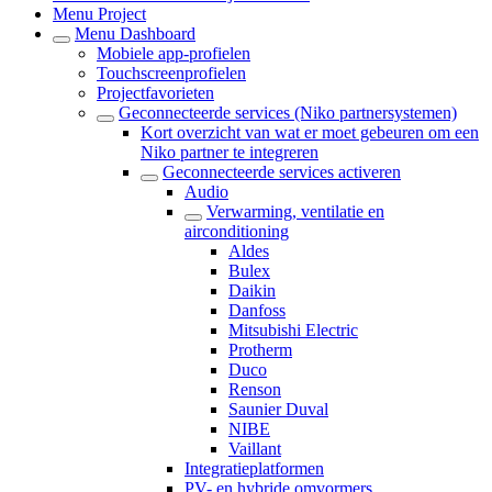
Menu Project
Menu Dashboard
Mobiele app-profielen
Touchscreenprofielen
Projectfavorieten
Geconnecteerde services (Niko partnersystemen)
Kort overzicht van wat er moet gebeuren om een
Niko partner te integreren
Geconnecteerde services activeren
Audio
Verwarming, ventilatie en
airconditioning
Aldes
Bulex
Daikin
Danfoss
Mitsubishi Electric
Protherm
Duco
Renson
Saunier Duval
NIBE
Vaillant
Integratieplatformen
PV- en hybride omvormers