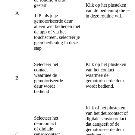
Klik op het plusteken
gestart.
van de bediening die je
A
TIP: als je je
in deze routine wil.
gemotoriseerde deur
alleen wilt bedienen met
de app of via het
touchscreen, selecteer je
geen bediening in deze
stap
Selecteer het
Klik op het plusteken
contact
van het contact
waarmee de
waarmee de
B
gemotoriseerde
gemotoriseerde deur
deur wordt
wordt bediend.
bediend
Klik of het plusteken
van het deurcontact of
Selecteer het
digitale sensorcontact
deurcontact
dat aangeeft of de
of digitale
gemotoriseerde deur
C
sensorcontact
gesloten is.