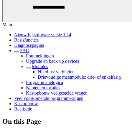
Main
Nieuw bij software versie 1.14
Basisfuncties
Diagnosepagina
FAQ
Foutmeldingen
Upgrade en back-up devices
Modules
Nikobus: verbinden
Drievoudige meetmodule: drie- of enkelfasig
Programmatielogica
Namen en locaties
Kastopbouw veelgestelde vragen
Veel voorkomende programmeringen
Kastopbouw
Realisatie
On this Page