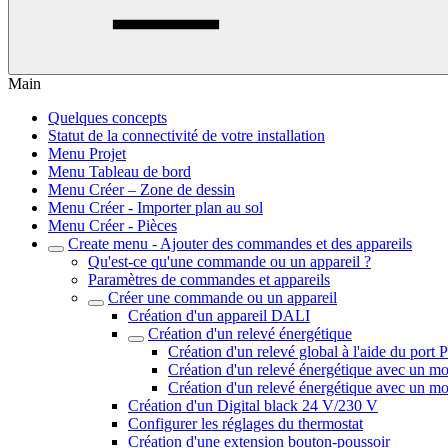
Main
Quelques concepts
Statut de la connectivité de votre installation
Menu Projet
Menu Tableau de bord
Menu Créer – Zone de dessin
Menu Créer - Importer plan au sol
Menu Créer - Pièces
Create menu - Ajouter des commandes et des appareils
Qu'est-ce qu'une commande ou un appareil ?
Paramètres de commandes et appareils
Créer une commande ou un appareil
Création d'un appareil DALI
Création d'un relevé énergétique
Création d'un relevé global à l'aide du port
Création d'un relevé énergétique avec un mo
Création d'un relevé énergétique avec un mod
Création d'un Digital black 24 V/230 V
Configurer les réglages du thermostat
Création d'une extension bouton-poussoir