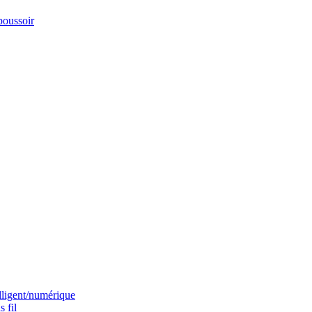
poussoir
elligent/numérique
 fil