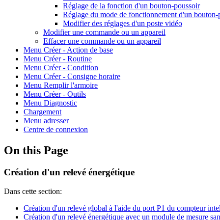
Réglage de la fonction d'un bouton-poussoir
Réglage du mode de fonctionnement d'un bouton-
Modifier des réglages d'un poste vidéo
Modifier une commande ou un appareil
Effacer une commande ou un appareil
Menu Créer - Action de base
Menu Créer - Routine
Menu Créer - Condition
Menu Créer - Consigne horaire
Menu Remplir l'armoire
Menu Créer - Outils
Menu Diagnostic
Chargement
Menu adresser
Centre de connexion
On this Page
Création d'un relevé énergétique
Dans cette section:
Création d'un relevé global à l'aide du port P1 du compteur int
Création d'un relevé énergétique avec un module de mesure sans