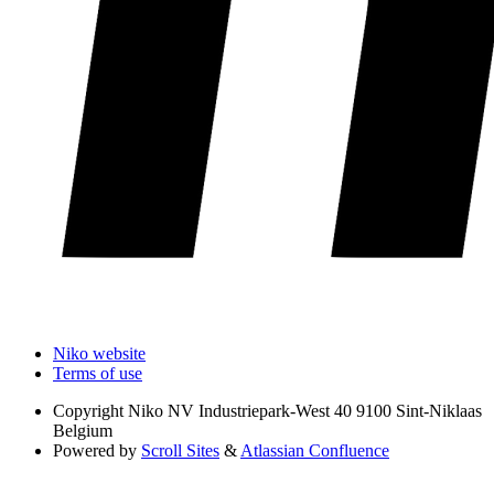
Niko website
Terms of use
Copyright
Niko NV Industriepark-West 40 9100 Sint-Niklaas
Belgium
Powered by
Scroll Sites
&
Atlassian Confluence