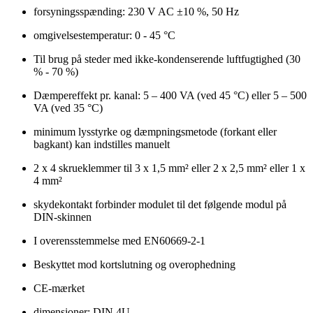
forsyningsspænding: 230 V AC ±10 %, 50 Hz
omgivelsestemperatur: 0 - 45 °C
Til brug på steder med ikke-kondenserende luftfugtighed (30
% - 70 %)
Dæmpereffekt pr. kanal: 5 – 400 VA (ved 45 °C) eller 5 – 500
VA (ved 35 °C)
minimum lysstyrke og dæmpningsmetode (forkant eller
bagkant) kan indstilles manuelt
2 x 4 skrueklemmer til 3 x 1,5 mm² eller 2 x 2,5 mm² eller 1 x
4 mm²
skydekontakt forbinder modulet til det følgende modul på
DIN-skinnen
I overensstemmelse med EN60669-2-1
Beskyttet mod kortslutning og overophedning
CE-mærket
dimensioner: DIN 4U