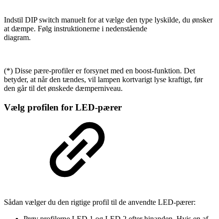
Indstil DIP switch manuelt for at vælge den type lyskilde, du ønsker
at dæmpe. Følg instruktionerne i nedenstående
diagram.
(*) Disse pære-profiler er forsynet med en boost-funktion. Det
betyder, at når den tændes, vil lampen kortvarigt lyse kraftigt, før
den går til det ønskede dæmperniveau.
Vælg profilen for LED-pærer
Sådan vælger du den rigtige profil til de anvendte LED-pærer:
Prøv profilerne LED 1 og LED 2 efter hinanden. Hvis en af