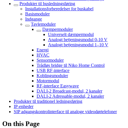
Produkter til busledningsføring
Installationsforberedelser for buskabel
Basismoduler
Indgange
Tavlemoduler
Dæmpermoduler
Universelt dæmpermodul
Analogt betjeningsmodul 0-10 V
Analogt betjeningsmodul 1–10 V
Energi
HVAC
Sensormoduler
Trådløs bridge til Niko Home Control
USB RF-interface
Koblingsmoduler
Motormodul
RF-interface Easywave
DALI-2 Broadcast-modul, 2 kanaler
DALI-2 Adressable-modul, 2 kanaler
Produkter til traditionel ledningsføring
IP-enheder
SIP adgangskontrolinterface til analoge videodørtelefoner
On this Page