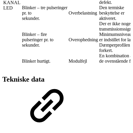
defekt.
KANAL
Blinker – tre pulseringer
Den termiske
LED
pr. to
Overbelastning
beskyttelse er
sekunder.
aktiveret.
Der er ikke noget
transmissionssigna
Blinker – fire
Minimumsniveaue
pulseringer pr. to
Overophedning
er indstillet for lav
sekunder.
Dæmperprofilen e
forkert.
En kombination a
Blinker hurtigt.
Modulfejl
de ovenstående fej
Tekniske data