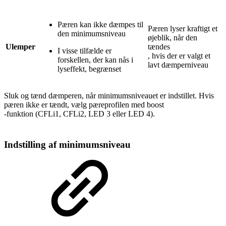
Pæren kan ikke dæmpes til
Pæren lyser kraftigt et
den minimumsniveau
øjeblik, når den
Ulemper
tændes
I visse tilfælde er
, hvis der er valgt et
forskellen, der kan nås i
lavt dæmperniveau
lyseffekt, begrænset
Sluk og tænd dæmperen, når minimumsniveauet er indstillet. Hvis
pæren ikke er tændt, vælg pæreprofilen med boost
-funktion (CFLi1, CFLi2, LED 3 eller LED 4).
Indstilling af minimumsniveau