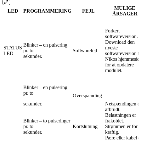
MULIGE
LED
PROGRAMMERING
FEJL
ÅRSAGER
Forkert
softwareversion.
Download den
Blinker – en pulsering
STATUS
nyeste
pr. to
Softwarefejl
LED
softwareversion f
sekunder.
Nikos hjemmesid
for at opdatere
modulet.
Blinker – en pulsering
pr. to
Overspænding
sekunder.
Netspændingen e
afbrudt.
Belastningen er
Blinker – to pulseringer
frakoblet.
pr. to
Kortslutning
Strømmen er for
sekunder.
kraftig.
Pære eller kabel e